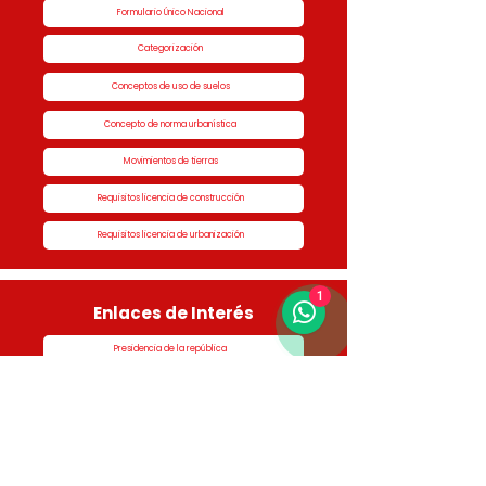
Formulario Único Nacional
Categorización
Conceptos de uso de suelos
Concepto de norma urbanística
Movimientos de tierras
Requisitos licencia de construcción
Requisitos licencia de urbanización
1
Enlaces de Interés
Presidencia de la república
Alcaldía de Rionegro
Superintendencia de Notariado y Registro
Ministerio de vivienda