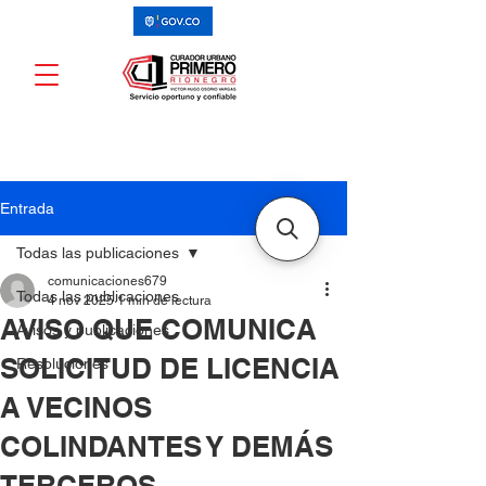
Entrada
Todas las publicaciones
comunicaciones679
Todas las publicaciones
4 nov 2025
1 min de lectura
AVISO QUE COMUNICA
Avisos y publicaciones
SOLICITUD DE LICENCIA
Resoluciones
A VECINOS
COLINDANTES Y DEMÁS
TERCEROS