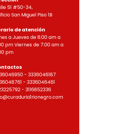
lle 51 #50-34,
ificio San Miguel Piso 1B
rario de atención
nes a Jueves de 8:00 am a
00 pm Viernes de 7:00 am a
00 pm
ontactos
36046950 - 3336046187
36048761 - 3336046461
23225792 - 3116852336
fo@curaduria1rionegro.com