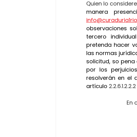
Quien lo considere
info@curaduria1r
observaciones sob
tercero individu
pretenda hacer va
las normas jurídica
solicitud, so pena
por los perjuici
resolverán en el 
artículo
 2.2.6.1.2.2
En 