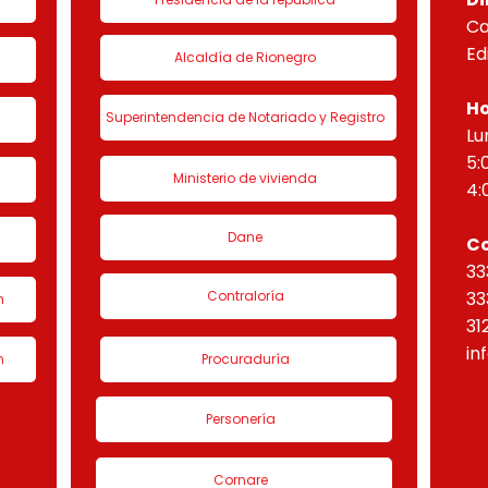
Ca
Ed
Alcaldía de Rionegro
Ho
Superintendencia de Notariado y Registro
Lu
5:
Ministerio de vivienda
4:
Dane
C
33
Contraloría
33
n
31
in
n
Procuraduría
Personería
Cornare