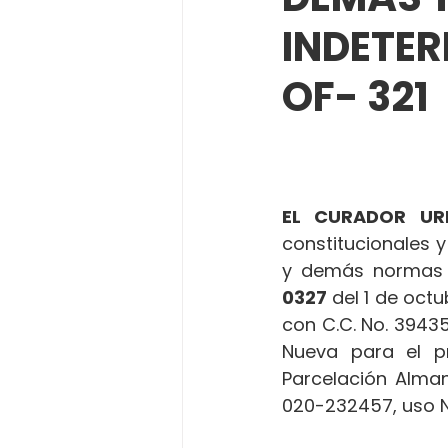
INDETE
OF- 321
EL CURADOR UR
constitucionales y
y demás normas 
0327 
del 1 de octu
con C.C. No. 39435
Nueva para el p
Parcelación Alman
020-232457, uso N