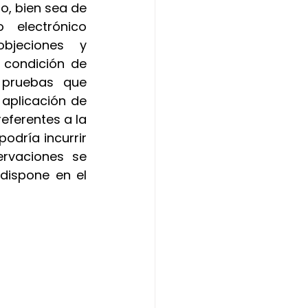
o, bien sea de 
manera presencial o a través de la dirección de correo electrónico 
jeciones y 
 condición de 
 pruebas que 
plicación de 
eferentes a la 
odría incurrir 
rvaciones se 
dispone en el 