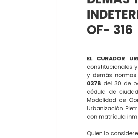
INDETE
OF- 316
EL CURADOR UR
constitucionales y
y demás normas 
0378 
del 30 de o
cédula de ciudada
Modalidad de Obr
Urbanización Piet
con matrícula inmo
Quien lo considere