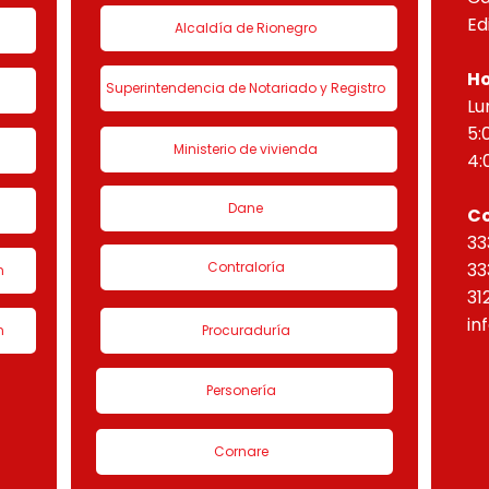
Ed
Alcaldía de Rionegro
Ho
Superintendencia de Notariado y Registro
Lu
5:
Ministerio de vivienda
4:
Dane
C
33
Contraloría
33
n
31
in
n
Procuraduría
Personería
Cornare