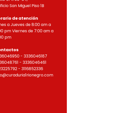
ificio San Miguel Piso 1B
rario de atención
nes a Jueves de 8:00 am a
00 pm Viernes de 7:00 am a
00 pm
ontactos
36046950 - 3336046187
36048761 - 3336046461
23225792 - 3116852336
fo@curaduria1rionegro.com