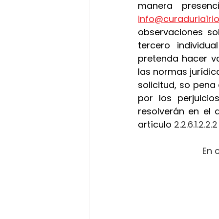
info@curaduria1r
observaciones sob
tercero individu
pretenda hacer va
las normas jurídica
solicitud, so pena
por los perjuici
resolverán en el 
artículo
 2.2.6.1.2.2
En 