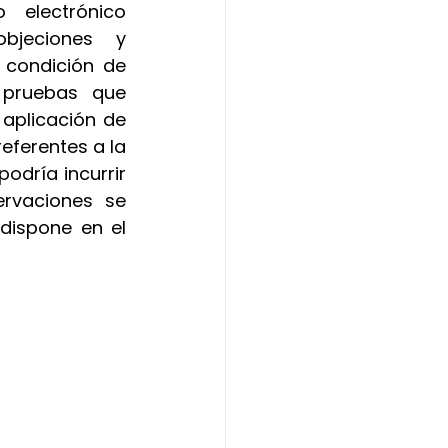
manera presencial o a través de la dirección de correo electrónico 
jeciones y 
 condición de 
 pruebas que 
plicación de 
eferentes a la 
odría incurrir 
rvaciones se 
dispone en el 