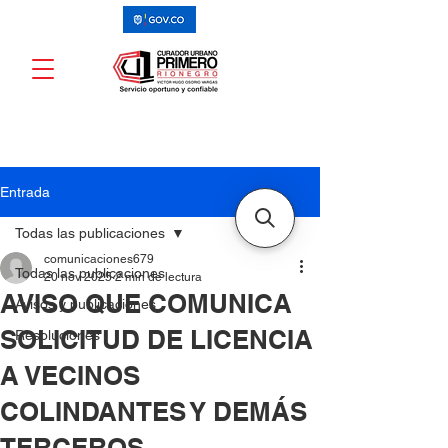
Entrada
Todas las publicaciones
comunicaciones679
Todas las publicaciones
20 nov 2025
2 min de lectura
AVISO QUE COMUNICA
Avisos y publicaciones
SOLICITUD DE LICENCIA
Resoluciones
A VECINOS
COLINDANTES Y DEMÁS
TERCEROS