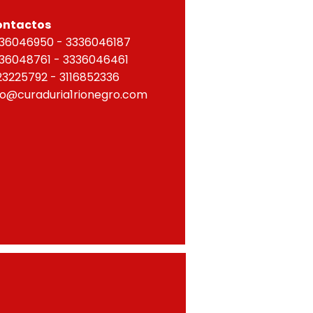
ontactos
36046950 - 3336046187
36048761 - 3336046461
23225792 - 3116852336
fo@curaduria1rionegro.com