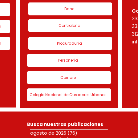
Dane
C
33
Contraloría
33
n
31
in
n
Procuraduría
Personería
Cornare
Colegio Nacional de Curadores Urbanos
Busca nuestras publicaciones
agosto de 2026
(76)
76 entradas