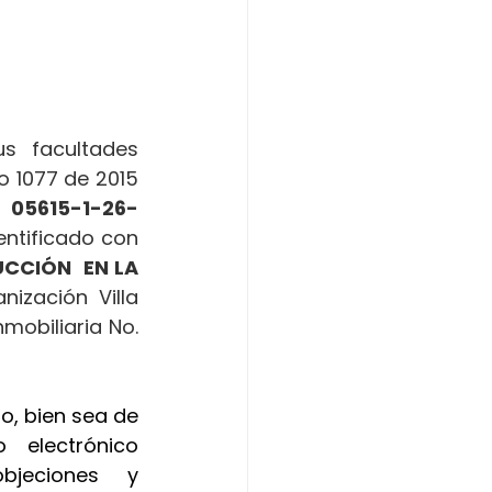
 facultades 
o 1077 de 2015 
 
05615-1-26-
entificado con 
CCIÓN  EN LA 
ización Villa 
mobiliaria No. 
o, bien sea de 
manera presencial o a través de la dirección de correo electrónico 
jeciones y 