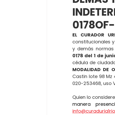
INDETE
0178OF-
EL CURADOR UR
constitucionales y
y demás normas 
0178 del
1 de juni
cédula de ciudadan
MODALIDAD DE 
Castin lote 98 Mz 4
020-253468, uso V
Quien lo considere
info@curaduria1r