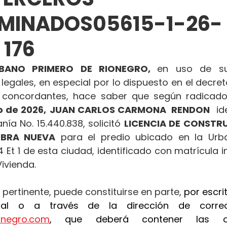
RMINADOS05615-1-26-
 176
BANO PRIMERO DE RIONEGRO, 
en uso de sus
 legales, en especial por lo dispuesto en el decret
concordantes, hace saber que según radicado
o de 2026,
JUAN CARLOS CARMONA  RENDON
  id
ía No. 15.440.838, solicitó 
LICENCIA DE CONSTRU
OBRA NUEVA
 para el predio ubicado en la Urban
 Et 1 de esta ciudad, identificado con matrícula in
ivienda.
 pertinente, puede constituirse en parte, 
por escrit
ionegro.com
, que deberá contener las ob