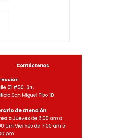
INOS COLINDANTES Y
CURADOR URBANO
ÁS TERCEROS
ERO DE RIONEGRO, en uso
ETERMINADOS05615-
us facultades
6-0226OF- 224
itucionales y legales, en
ial por lo dispuesto en el
eto 1077 de 2015 y demás
as concordantes, hace
r que según ra
Contáctenos
rección
lle 51 #50-34,
ificio San Miguel Piso 1B
rario de atención
nes a Jueves de 8:00 am a
00 pm Viernes de 7:00 am a
00 pm