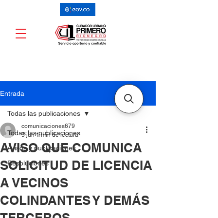
Entrada
Todas las publicaciones
comunicaciones679
Todas las publicaciones
5 jun
1 min de lectura
AVISO QUE COMUNICA
Avisos y publicaciones
SOLICITUD DE LICENCIA
Resoluciones
A VECINOS
COLINDANTES Y DEMÁS
TERCEROS