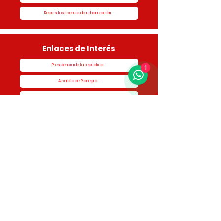
Requisitos licencia de urbanización
Enlaces de Interés
Presidencia de la república
1
Alcaldía de Rionegro
Superintendencia de Notariado y Registro
Ministerio de vivienda
Dane
Contraloría
Procuraduría
Personería
Cornare
Colegio Nacional de Curadores Urbanos