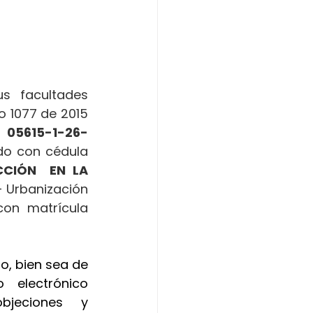
 facultades 
o 1077 de 2015 
 
05615-1-26-
ado con cédula 
CIÓN  EN LA 
- Urbanización 
con matrícula 
o, bien sea de 
manera presencial o a través de la dirección de correo electrónico 
jeciones y 