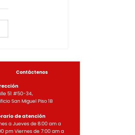
CITUD DE LICENCIA A
INOS COLINDANTES Y
CURADOR URBANO
ÁS TERCEROS
ERO DE RIONEGRO, en uso
ETERMINADOS05615-
us facultades
6-0226OF- 224
itucionales y legales, en
ial por lo dispuesto en el
eto 1077 de 2015 y demás
as concordantes, hace
r que según ra
Contáctenos
rección
lle 51 #50-34,
ificio San Miguel Piso 1B
rario de atención
nes a Jueves de 8:00 am a
00 pm Viernes de 7:00 am a