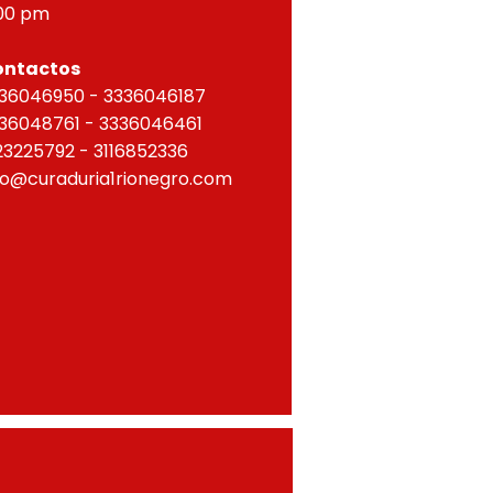
00 pm
ontactos
36046950 - 3336046187
36048761 - 3336046461
23225792 - 3116852336
fo@curaduria1rionegro.com