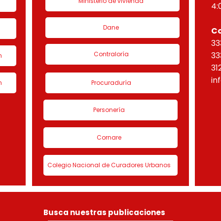
Ministerio de vivienda
4:
Dane
C
33
Contraloría
33
n
31
in
n
Procuraduría
Personería
Cornare
Colegio Nacional de Curadores Urbanos
Busca nuestras publicaciones