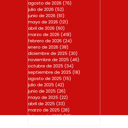
agosto de 2026
(76)
76 entradas
julio de 2026
(52)
52 entradas
junio de 2026
(61)
61 entradas
mayo de 2026
(121)
121 entradas
abril de 2026
(60)
60 entradas
marzo de 2026
(418)
418 entradas
febrero de 2026
(24)
24 entradas
enero de 2026
(38)
38 entradas
diciembre de 2025
(30)
30 entradas
noviembre de 2025
(46)
46 entradas
octubre de 2025
(34)
34 entradas
septiembre de 2025
(18)
18 entradas
agosto de 2025
(15)
15 entradas
julio de 2025
(42)
42 entradas
junio de 2025
(26)
26 entradas
mayo de 2025
(22)
22 entradas
abril de 2025
(33)
33 entradas
marzo de 2025
(28)
28 entradas
febrero de 2025
(18)
18 entradas
enero de 2025
(23)
23 entradas