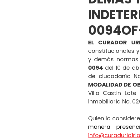
INDETE
0094OF-
EL CURADOR UR
constitucionales y
y demás normas 
0094 
del 10 de ab
de ciudadanía No.
MODALIDAD DE O
Villa Castin Lote
inmobiliaria No. 0
Quien lo considere
info@curaduria1r