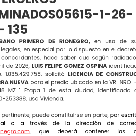
RMINADOS05615-1-26-
 135
BANO PRIMERO DE RIONEGRO, 
en uso de sus
 legales, en especial por lo dispuesto en el decret
concordantes, hace saber que según radicado
ril de 2026, 
LUIS FELIPE GOMEZ OSPINA
 identific
 1.035.429.758, solicitó 
LICENCIA DE CONSTRUC
BRA NUEVA
 para el predio ubicado en la VR  NRO  
 18 MZ 1 Etapa 1 de esta ciudad, identificado 
20-253388, uso Vivienda.
 pertinente, puede constituirse en parte, 
por escrit
ionegro.com
, que deberá contener las ob