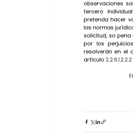
observaciones sob
tercero individu
pretenda hacer va
las normas jurídica
solicitud, so pena
por los perjuici
resolverán en el 
artículo
 2.2.6.1.2.2
E