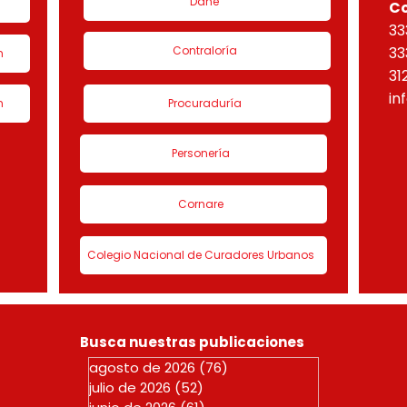
Dane
C
33
Contraloría
33
n
31
in
n
Procuraduría
Personería
Cornare
Colegio Nacional de Curadores Urbanos
Busca nuestras publicaciones
agosto de 2026
(76)
76 entradas
julio de 2026
(52)
52 entradas