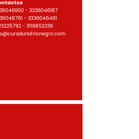
ontactos
36046950 - 3336046187
36048761 - 3336046461
23225792 - 3116852336
fo@curaduria1rionegro.com