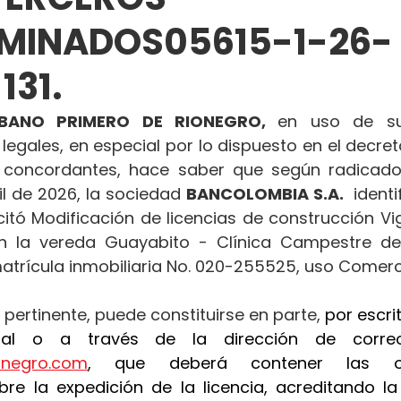
RMINADOS05615-1-26-
131.
BANO PRIMERO DE RIONEGRO, 
en uso de sus
 legales, en especial por lo dispuesto en el decret
concordantes, hace saber que según radicado
il de 2026, la sociedad 
BANCOLOMBIA S.A. 
 identi
itó Modificación de licencias de construcción Vig
n la vereda Guayabito - Clínica Campestre de 
atrícula inmobiliaria No. 020-255525, uso Comerci
 pertinente, puede constituirse en parte, 
por escrit
ionegro.com
, que deberá contener las ob
re la expedición de la licencia, acreditando la