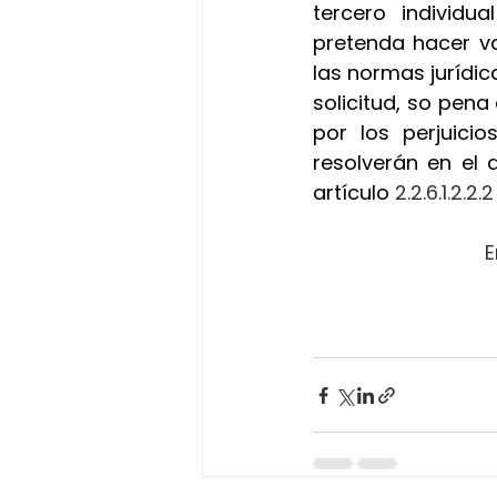
tercero individu
pretenda hacer va
las normas jurídica
solicitud, so pena
por los perjuici
resolverán en el 
artículo
 2.2.6.1.2.2
E