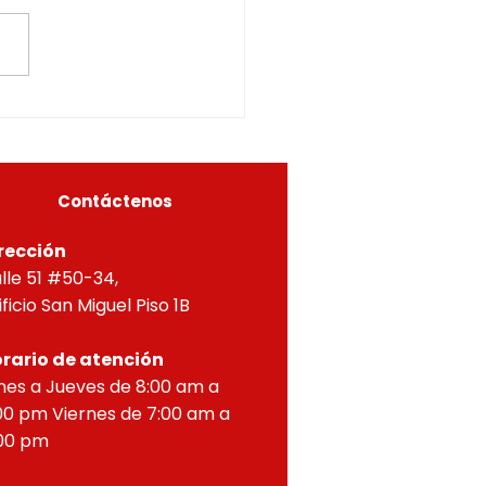
CURADOR URBANO
ÁS TERCEROS
ERO DE RIONEGRO, en uso
ETERMINADOS05615-
us facultades
6-0226OF- 224
itucionales y legales, en
ial por lo dispuesto en el
eto 1077 de 2015 y demás
as concordantes, hace
r que según ra
Contáctenos
rección
lle 51 #50-34,
ificio San Miguel Piso 1B
rario de atención
nes a Jueves de 8:00 am a
00 pm Viernes de 7:00 am a
00 pm