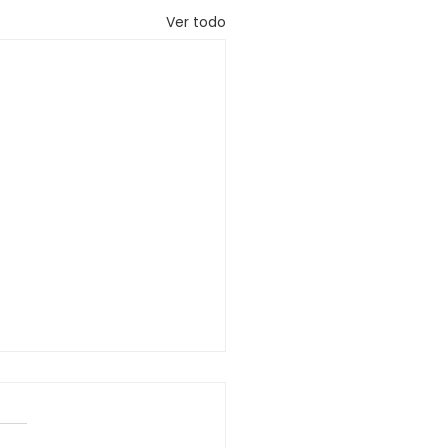
Ver todo
SO QUE COMUNICA
CITUD DE LICENCIA A
INOS COLINDANTES Y