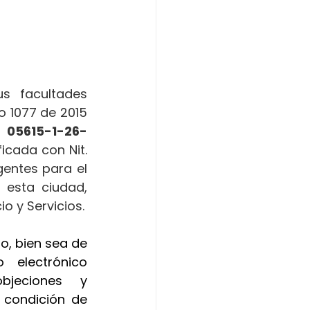
 facultades 
o 1077 de 2015 
 
05615-1-26-
ficada con Nit. 
entes para el 
esta ciudad, 
o y Servicios.
o, bien sea de 
manera presencial o a través de la dirección de correo electrónico 
jeciones y 
 condición de 