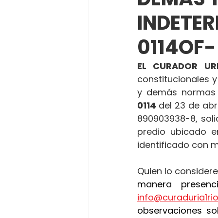
INDETE
0114OF- 
EL CURADOR UR
constitucionales y
y demás normas 
0114 
del 23 de abr
890903938-8, solic
predio ubicado e
identificado con m
Quien lo considere
info@curaduria1r
observaciones sob