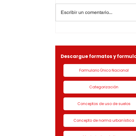
EL CURADOR URBANO
DEMÁS TERCEROS
PRIMERO DE RIONEGRO, en uso
Escribir un comentario...
INDETERMINADOS05615-
de sus facultades
1-26-0184OF- 226.
constitucionales y legales, en
especial por lo dispuesto en el
decreto 1077 de 2015 y demás
normas concordantes, hace
saber que según ra
Descargue formatos y formula
Formulario Único Nacional
Categorización
Conceptos de uso de suelos
Concepto de norma urbanística