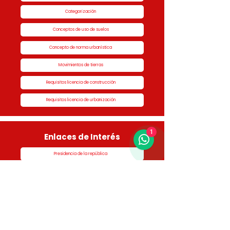
Categorización
Conceptos de uso de suelos
Concepto de norma urbanística
Movimientos de tierras
Requisitos licencia de construcción
Requisitos licencia de urbanización
1
Enlaces de Interés
Presidencia de la república
Alcaldía de Rionegro
Superintendencia de Notariado y Registro
Ministerio de vivienda
Dane