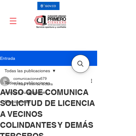
Entrada
Todas las publicaciones
comunicaciones679
Todas las publicaciones
19 may
1 min de lectura
AVISO QUE COMUNICA
Avisos y publicaciones
SOLICITUD DE LICENCIA
Resoluciones
A VECINOS
COLINDANTES Y DEMÁS
TERCEROS