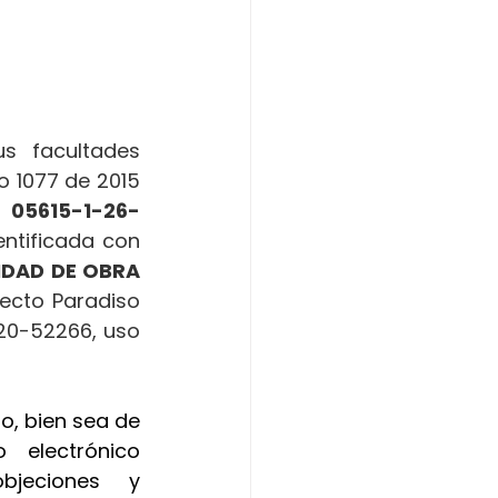
 facultades 
o 1077 de 2015 
 
05615-1-26-
dentificada con 
DAD DE OBRA 
ecto Paradiso 
020-52266, uso 
o, bien sea de 
manera presencial o a través de la dirección de correo electrónico 
jeciones y 