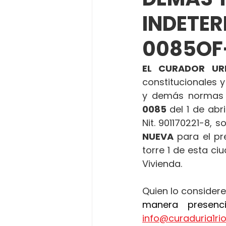
INDETE
0085OF-
EL CURADOR UR
constitucionales y
y demás normas 
0085 
del 1 de abr
Nit. 901170221-8, so
NUEVA
 para el pr
torre 1 de esta ci
Vivienda.
Quien lo considere
info@curaduria1r