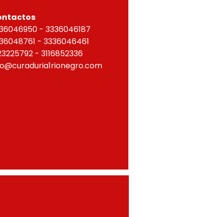
ontactos
36046950 - 3336046187
36048761 - 3336046461
23225792 - 3116852336
fo@curaduria1rionegro.com