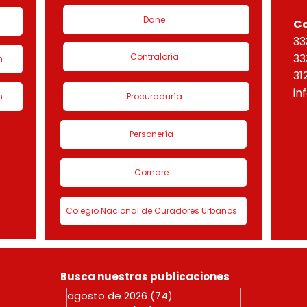
Dane
C
33
Contraloría
33
n
31
in
n
Procuraduría
Personería
Cornare
Colegio Nacional de Curadores Urbanos
Busca nuestras publicaciones
agosto de 2026
(74)
74 entradas