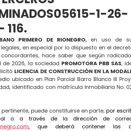
RMINADOS05615-1-26-
 116.
BANO PRIMERO DE RIONEGRO, 
en uso de sus
 legales, en especial por lo dispuesto en el decret
concordantes, hace saber que según radicado
il de 2026, la sociedad 
PROMOTORA PBB SAS
, i
licitó 
LICENCIA DE CONSTRUCCIÓN EN LA MODALI
edio ubicado en Plan Parcial Barro Blanco III Proy
udad, identificado con matrícula inmobiliaria No. 
 pertinente, puede constituirse en parte, 
por escrit
ionegro.com
, que deberá contener las ob