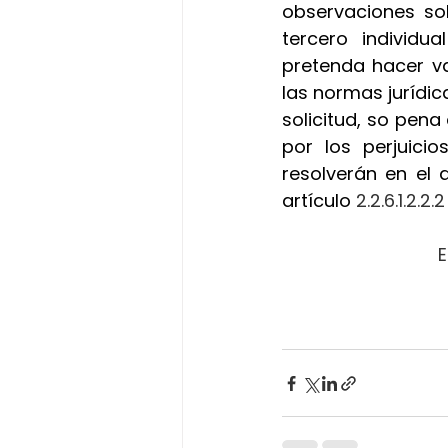
observaciones sob
tercero individu
pretenda hacer va
las normas jurídica
solicitud, so pena
por los perjuici
resolverán en el 
artículo
 2.2.6.1.2.2
E