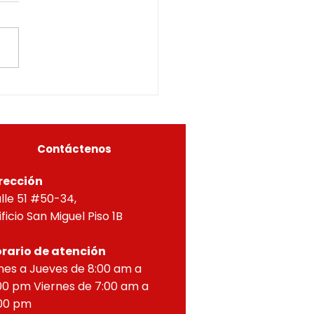
INOS COLINDANTES Y
CURADOR URBANO
ÁS TERCEROS
ERO DE RIONEGRO, en uso
ETERMINADOS 05615-
us facultades
6-0147 OF- 222
itucionales y legales, en
ial por lo dispuesto en el
eto 1077 de 2015 y demás
as concordantes, hace
r que según ra
Contáctenos
rección
lle 51 #50-34,
ificio San Miguel Piso 1B
rario de atención
nes a Jueves de 8:00 am a
00 pm Viernes de 7:00 am a
00 pm