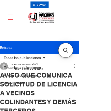
Entrada
Todas las publicaciones
comunicaciones679
Todas las publicaciones
14 may
1 min de lectura
AVISO QUE COMUNICA
Avisos y publicaciones
SOLICITUD DE LICENCIA
Resoluciones
A VECINOS
COLINDANTES Y DEMÁS
TERCEROS