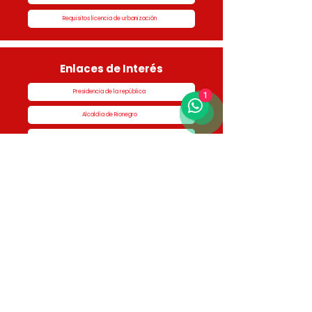
Requisitos licencia de urbanización
Enlaces de Interés
Presidencia de la república
1
Alcaldía de Rionegro
Superintendencia de Notariado y Registro
Ministerio de vivienda
Dane
Contraloría
Procuraduría
Personería
Cornare
Colegio Nacional de Curadores Urbanos