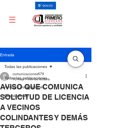
Entrada
Todas las publicaciones
comunicaciones679
Todas las publicaciones
13 may
1 min de lectura
AVISO QUE COMUNICA
Avisos y publicaciones
SOLICITUD DE LICENCIA
Resoluciones
A VECINOS
COLINDANTES Y DEMÁS
TERCEROS