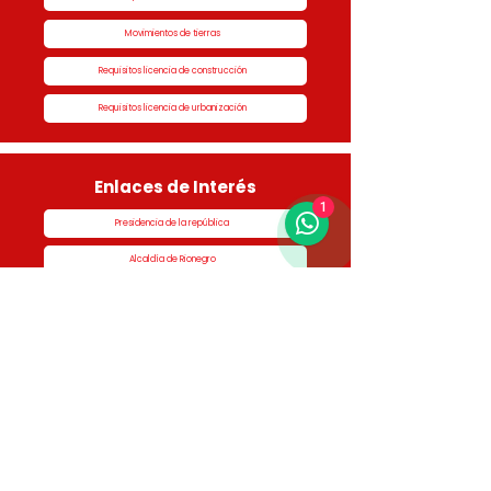
Movimientos de tierras
Requisitos licencia de construcción
Requisitos licencia de urbanización
Enlaces de Interés
1
Presidencia de la república
Alcaldía de Rionegro
Superintendencia de Notariado y Registro
Ministerio de vivienda
Dane
Contraloría
Procuraduría
Personería