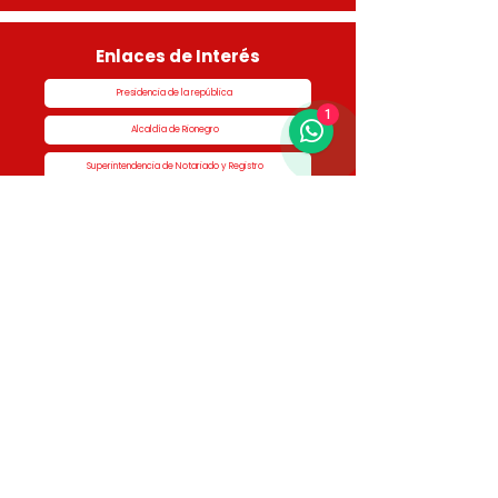
Enlaces de Interés
Presidencia de la república
1
Alcaldía de Rionegro
Superintendencia de Notariado y Registro
Ministerio de vivienda
Dane
Contraloría
Procuraduría
Personería
Cornare
Colegio Nacional de Curadores Urbanos