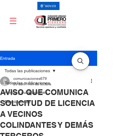
Entrada
Todas las publicaciones
comunicaciones679
Todas las publicaciones
29 abr
1 min de lectura
AVISO QUE COMUNICA
Avisos y publicaciones
SOLICITUD DE LICENCIA
Resoluciones
A VECINOS
COLINDANTES Y DEMÁS
TERCEROS