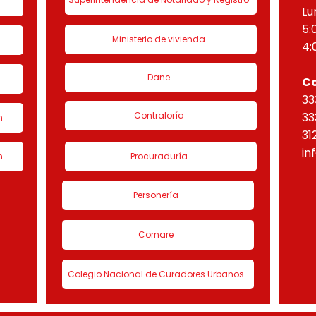
Lu
5:
Ministerio de vivienda
4:
Dane
C
33
Contraloría
33
n
31
in
n
Procuraduría
Personería
Cornare
Colegio Nacional de Curadores Urbanos