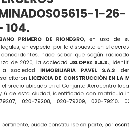
RMINADOS05615-1-26-
 104.
BANO PRIMERO DE RIONEGRO, 
en uso de sus
 legales, en especial por lo dispuesto en el decret
concordantes, hace saber que según radicado
arzo de 2026, la sociedad 
JSLOPEZ S.A.S.
, identi
 la sociedad 
INMOBILIARIA PAVEL S.A.S 
ide
solicitaron 
LICENCIA DE CONSTRUCCIÓN EN LA M
 el predio ubicado en el Conjunto Aerocentro loca
5 y 6 de esta ciudad, identificado con matrícula in
79207, 020-79208, 020-79209, 020-79210, 020
 pertinente, puede constituirse en parte, 
por escrit