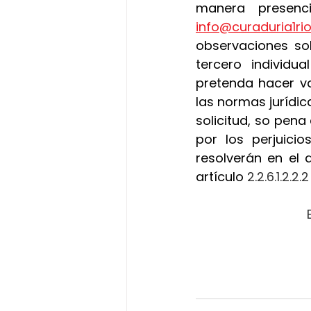
info@curaduria1r
observaciones sob
tercero individu
pretenda hacer va
las normas jurídica
solicitud, so pena
por los perjuici
resolverán en el 
artículo
 2.2.6.1.2.2