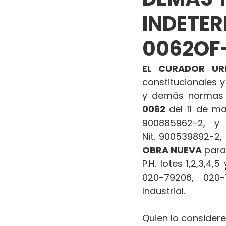
INDETE
0062OF-
EL CURADOR UR
constitucionales y
y demás normas 
0062 
del 11 de m
900885962-2, y
Nit. 900539892-2, 
OBRA NUEVA
 para
P.H. lotes 1,2,3,4,
020-79206, 020-
Industrial.
Quien lo considere