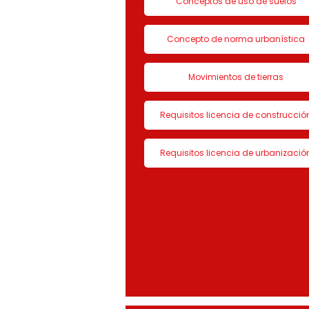
Conceptos de uso de suelos
Concepto de norma urbanística
Movimientos de tierras
Requisitos licencia de construcció
Requisitos licencia de urbanizació