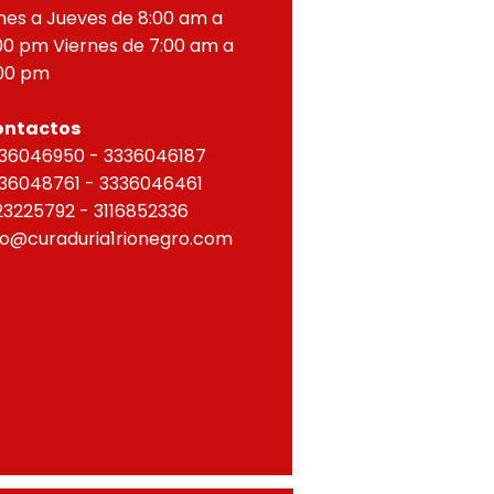
nes a Jueves de 8:00 am a
00 pm Viernes de 7:00 am a
00 pm
ontactos
36046950 - 3336046187
36048761 - 3336046461
23225792 - 3116852336
fo@curaduria1rionegro.com