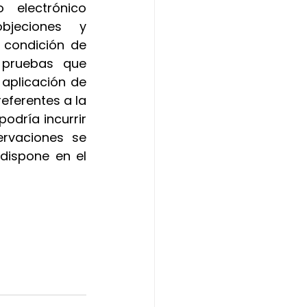
manera presencial o a través de la dirección de correo electrónico 
jeciones y 
 condición de 
 pruebas que 
plicación de 
eferentes a la 
odría incurrir 
rvaciones se 
dispone en el 