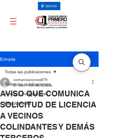
Entrada
Todas las publicaciones
comunicaciones679
Todas las publicaciones
21 abr
1 min de lectura
AVISO QUE COMUNICA
Avisos y publicaciones
SOLICITUD DE LICENCIA
Resoluciones
A VECINOS
COLINDANTES Y DEMÁS
TERCEROS