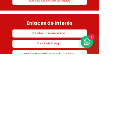
Requisitos licencia de urbanización
Enlaces de Interés
Presidencia de la república
1
Alcaldía de Rionegro
Superintendencia de Notariado y Registro
Ministerio de vivienda
Dane
Contraloría
Procuraduría
Personería
Cornare
Colegio Nacional de Curadores Urbanos