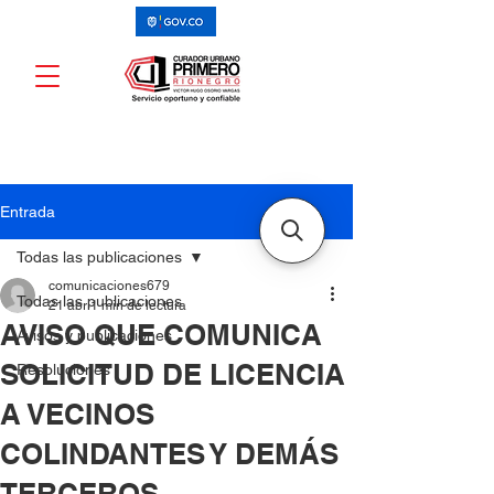
Entrada
Todas las publicaciones
comunicaciones679
Todas las publicaciones
21 abr
1 min de lectura
AVISO QUE COMUNICA
Avisos y publicaciones
SOLICITUD DE LICENCIA
Resoluciones
A VECINOS
COLINDANTES Y DEMÁS
TERCEROS