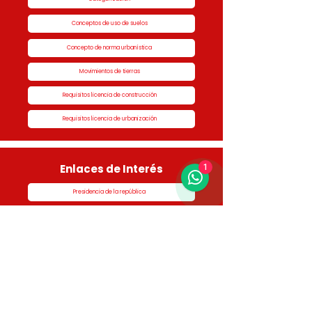
Conceptos de uso de suelos
Concepto de norma urbanística
Movimientos de tierras
Requisitos licencia de construcción
Requisitos licencia de urbanización
Enlaces de Interés
1
Presidencia de la república
Alcaldía de Rionegro
Superintendencia de Notariado y Registro
Ministerio de vivienda
Dane
Contraloría