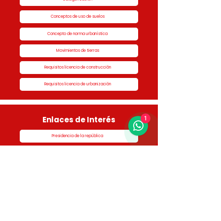
Conceptos de uso de suelos
Concepto de norma urbanística
Movimientos de tierras
Requisitos licencia de construcción
Requisitos licencia de urbanización
Enlaces de Interés
1
Presidencia de la república
Alcaldía de Rionegro
Superintendencia de Notariado y Registro
Ministerio de vivienda
Dane
Contraloría