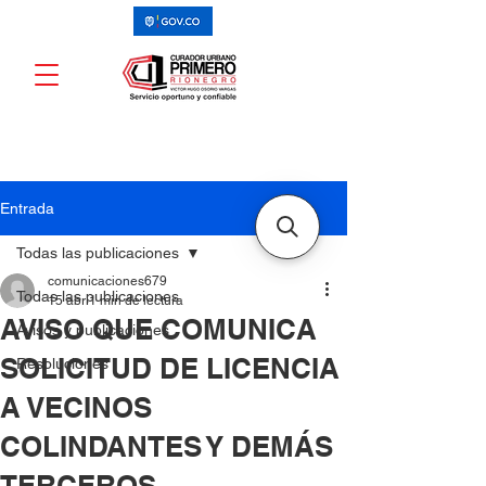
Entrada
Todas las publicaciones
comunicaciones679
Todas las publicaciones
15 abr
1 min de lectura
AVISO QUE COMUNICA
Avisos y publicaciones
SOLICITUD DE LICENCIA
Resoluciones
A VECINOS
COLINDANTES Y DEMÁS
TERCEROS