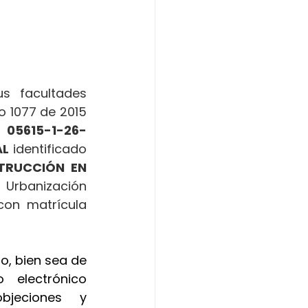
 facultades 
o 1077 de 2015 
 
05615-1-26-
L 
identificado 
TRUCCIÓN  EN 
Urbanización 
con matrícula 
o, bien sea de 
manera presencial o a través de la dirección de correo electrónico 
jeciones y 