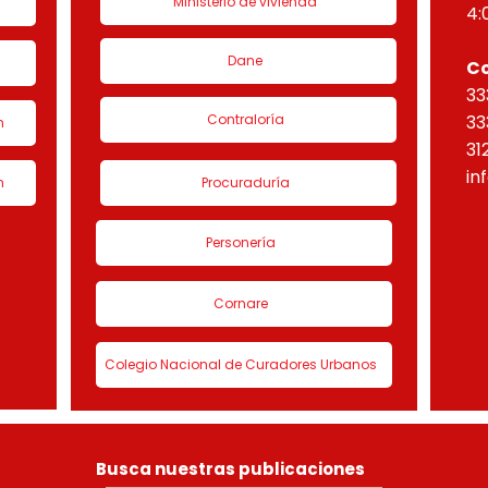
Ministerio de vivienda
4:
Dane
C
33
Contraloría
33
n
31
in
n
Procuraduría
Personería
Cornare
Colegio Nacional de Curadores Urbanos
Busca nuestras publicaciones