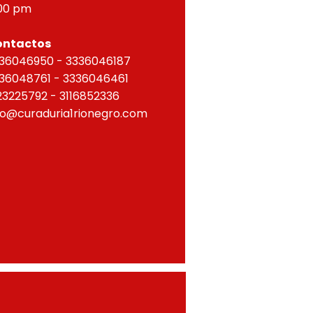
00 pm
ontactos
36046950 - 3336046187
36048761 - 3336046461
23225792 - 3116852336
fo@curaduria1rionegro.com