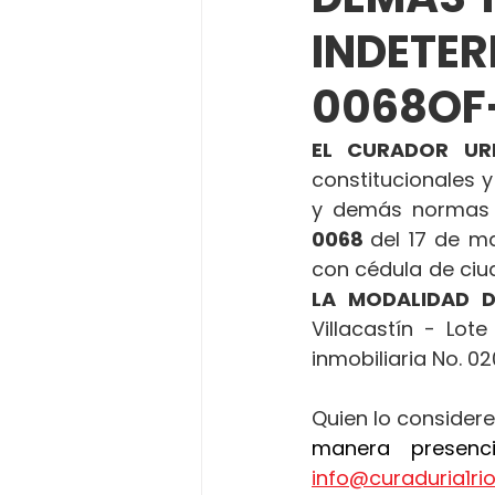
INDETE
0068OF-
EL CURADOR UR
constitucionales y
y demás normas 
0068 
del 17 de m
con cédula de ciud
LA MODALIDAD 
Villacastín - Lot
inmobiliaria No. 0
Quien lo considere
info@curaduria1r