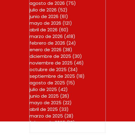
agosto de 2026
(75)
75 entradas
julio de 2026
(52)
52 entradas
junio de 2026
(61)
61 entradas
mayo de 2026
(121)
121 entradas
abril de 2026
(60)
60 entradas
marzo de 2026
(418)
418 entradas
febrero de 2026
(24)
24 entradas
enero de 2026
(38)
38 entradas
diciembre de 2025
(30)
30 entradas
noviembre de 2025
(46)
46 entradas
octubre de 2025
(34)
34 entradas
septiembre de 2025
(18)
18 entradas
agosto de 2025
(15)
15 entradas
julio de 2025
(42)
42 entradas
junio de 2025
(26)
26 entradas
mayo de 2025
(22)
22 entradas
abril de 2025
(33)
33 entradas
marzo de 2025
(28)
28 entradas
febrero de 2025
(18)
18 entradas
enero de 2025
(23)
23 entradas