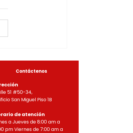
CITUD DE LICENCIA A
INOS COLINDANTES Y
CURADOR URBANO
ÁS TERCEROS
ERO DE RIONEGRO, en uso
ETERMINADOS05615-
us facultades
6-0162OF- 223
itucionales y legales, en
ial por lo dispuesto en el
eto 1077 de 2015 y demás
as concordantes, hace
r que según ra
Contáctenos
rección
lle 51 #50-34,
ificio San Miguel Piso 1B
rario de atención
nes a Jueves de 8:00 am a
00 pm Viernes de 7:00 am a