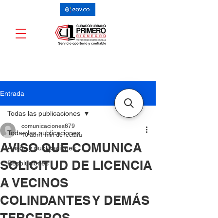
Entrada
Todas las publicaciones
comunicaciones679
Todas las publicaciones
10 abr
1 min de lectura
AVISO QUE COMUNICA
Avisos y publicaciones
SOLICITUD DE LICENCIA
Resoluciones
A VECINOS
COLINDANTES Y DEMÁS
TERCEROS