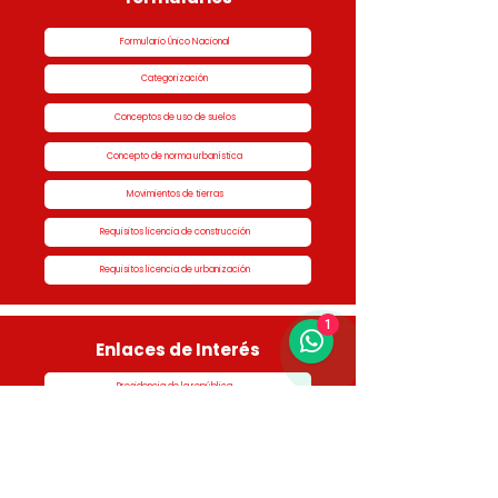
Formulario Único Nacional
Categorización
Conceptos de uso de suelos
Concepto de norma urbanística
Movimientos de tierras
Requisitos licencia de construcción
Requisitos licencia de urbanización
1
Enlaces de Interés
Presidencia de la república
Alcaldía de Rionegro
Superintendencia de Notariado y Registro
Ministerio de vivienda