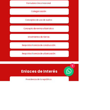
Formulario Único Nacional
Categorización
Conceptos de uso de suelos
Concepto de norma urbanística
Movimientos de tierras
Requisitos licencia de construcción
Requisitos licencia de urbanización
1
Enlaces de Interés
Presidencia de la república
Alcaldía de Rionegro
Superintendencia de Notariado y Registro
Ministerio de vivienda