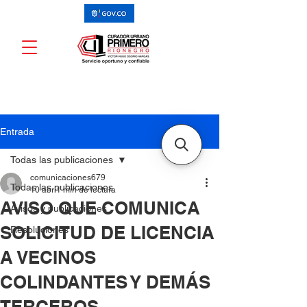
Entrada
Todas las publicaciones
comunicaciones679
Todas las publicaciones
10 abr
1 min de lectura
AVISO QUE COMUNICA
Avisos y publicaciones
SOLICITUD DE LICENCIA
Resoluciones
A VECINOS
COLINDANTES Y DEMÁS
TERCEROS