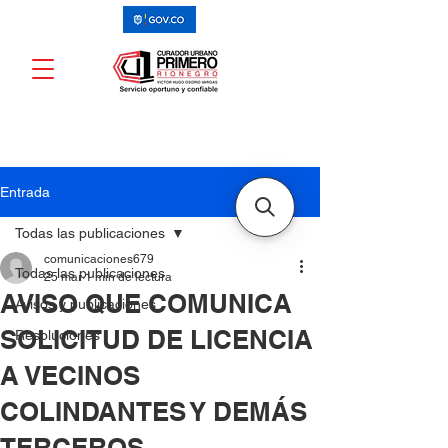
Entrada
Todas las publicaciones
comunicaciones679
Todas las publicaciones
25 mar
1 min de lectura
AVISO QUE COMUNICA
Avisos y publicaciones
SOLICITUD DE LICENCIA
Resoluciones
A VECINOS
COLINDANTES Y DEMÁS
TERCEROS