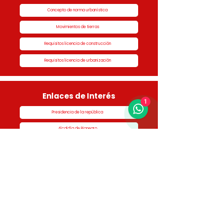
Concepto de norma urbanística
Movimientos de tierras
Requisitos licencia de construcción
Requisitos licencia de urbanización
Enlaces de Interés
1
Presidencia de la república
Alcaldía de Rionegro
Superintendencia de Notariado y Registro
Ministerio de vivienda
Dane
Contraloría
Procuraduría