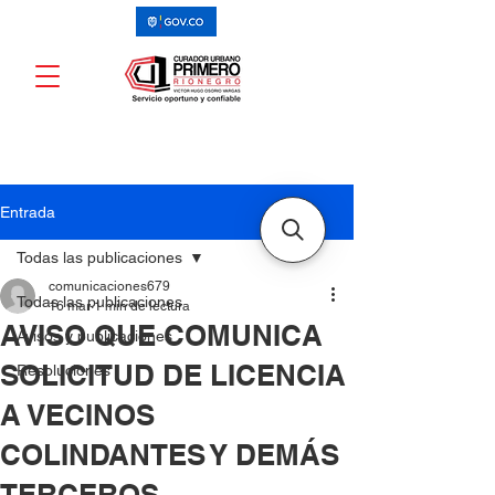
Entrada
Todas las publicaciones
comunicaciones679
Todas las publicaciones
16 mar
1 min de lectura
AVISO QUE COMUNICA
Avisos y publicaciones
SOLICITUD DE LICENCIA
Resoluciones
A VECINOS
COLINDANTES Y DEMÁS
TERCEROS