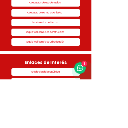
Conceptos de uso de suelos
Concepto de norma urbanística
Movimientos de tierras
Requisitos licencia de construcción
Requisitos licencia de urbanización
Enlaces de Interés
1
Presidencia de la república
Alcaldía de Rionegro
Superintendencia de Notariado y Registro
Ministerio de vivienda
Dane
Contraloría