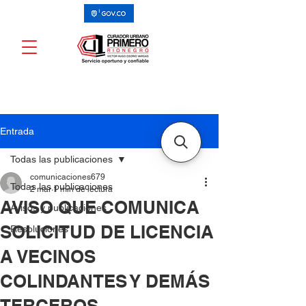
Entrada
Todas las publicaciones
comunicaciones679
Todas las publicaciones
2 mar
1 min de lectura
AVISO QUE COMUNICA
Avisos y publicaciones
SOLICITUD DE LICENCIA
Resoluciones
A VECINOS
COLINDANTES Y DEMÁS
TERCEROS