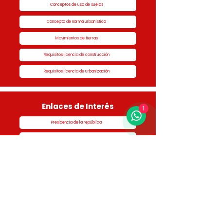
Conceptos de uso de suelos
Concepto de norma urbanística
Movimientos de tierras
Requisitos licencia de construcción
Requisitos licencia de urbanización
Enlaces de Interés
1
Presidencia de la república
Alcaldía de Rionegro
Superintendencia de Notariado y Registro
Ministerio de vivienda
Dane
Contraloría