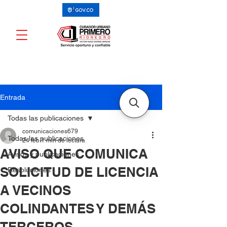
Entrada
Todas las publicaciones
comunicaciones679
Todas las publicaciones
24 feb
1 min de lectura
AVISO QUE COMUNICA
Avisos y publicaciones
SOLICITUD DE LICENCIA
Resoluciones
A VECINOS
COLINDANTES Y DEMÁS
TERCEROS