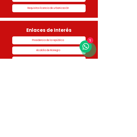
Requisitos licencia de urbanización
Enlaces de Interés
Presidencia de la república
1
Alcaldía de Rionegro
Superintendencia de Notariado y Registro
Ministerio de vivienda
Dane
Contraloría
Procuraduría
Personería
Cornare
Colegio Nacional de Curadores Urbanos