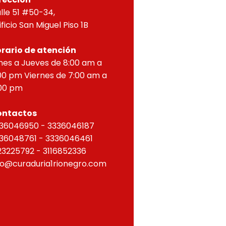
lle 51 #50-34,
ificio San Miguel Piso 1B
rario de atención
nes a Jueves de 8:00 am a
00 pm Viernes de 7:00 am a
00 pm
ontactos
36046950 - 3336046187
36048761 - 3336046461
23225792 - 3116852336
fo@curaduria1rionegro.com