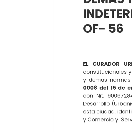
INDETE
OF- 56
EL CURADOR UR
constitucionales y
y demás normas 
0008 del
15 de e
con Nit. 90067284
Desarrollo (Urban
esta ciudad, ident
y Comercio y  Serv