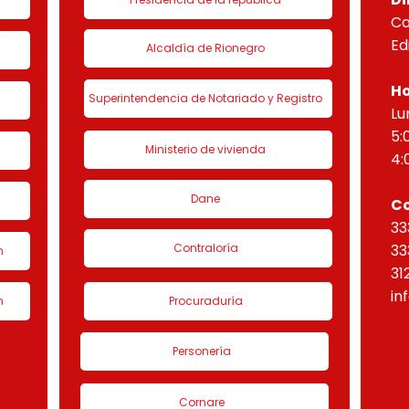
Ca
Ed
Alcaldía de Rionegro
Ho
Superintendencia de Notariado y Registro
Lu
5:
Ministerio de vivienda
4:
Dane
C
33
Contraloría
33
n
31
in
n
Procuraduría
Personería
Cornare