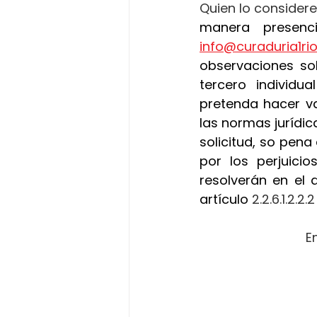
Quien lo considere
info@curaduria1r
observaciones sob
tercero individu
pretenda hacer va
las normas jurídica
solicitud, so pena
por los perjuici
resolverán en el 
artículo
 2.2.6.1.2.2
E