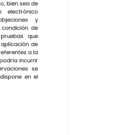
o, bien sea de 
manera presencial o a través de la dirección de correo electrónico 
jeciones y 
 condición de 
 pruebas que 
plicación de 
eferentes a la 
odría incurrir 
rvaciones se 
dispone en el 