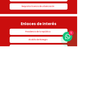
Requisitos licencia de urbanización
Enlaces de Interés
Presidencia de la república
1
Alcaldía de Rionegro
Superintendencia de Notariado y Registro
Ministerio de vivienda
Dane
Contraloría
Procuraduría
Personería
Cornare
Colegio Nacional de Curadores Urbanos