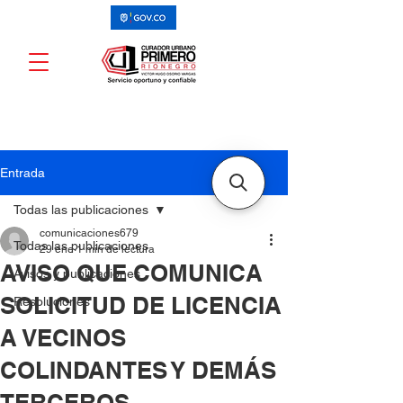
Entrada
Todas las publicaciones
comunicaciones679
Todas las publicaciones
29 ene
1 min de lectura
AVISO QUE COMUNICA
Avisos y publicaciones
SOLICITUD DE LICENCIA
Resoluciones
A VECINOS
COLINDANTES Y DEMÁS
TERCEROS