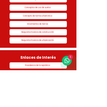
Conceptos de uso de suelos
Concepto de norma urbanística
Movimientos de tierras
Requisitos licencia de construcción
Requisitos licencia de urbanización
Enlaces de Interés
1
Presidencia de la república
Alcaldía de Rionegro
Superintendencia de Notariado y Registro
Ministerio de vivienda
Dane
Contraloría