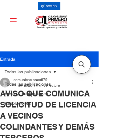
Entrada
Todas las publicaciones
comunicaciones679
Todas las publicaciones
4 nov 2025
1 min de lectura
AVISO QUE COMUNICA
Avisos y publicaciones
SOLICITUD DE LICENCIA
Resoluciones
A VECINOS
COLINDANTES Y DEMÁS
TERCEROS