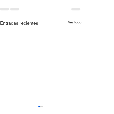
Ver todo
Entradas recientes
AVISO QUE COMUNICA
AVISO QUE C