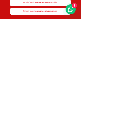
Requisitos licencia de construcción
1
Requisitos licencia de urbanización
Enlaces de Interés
Presidencia de la república
Alcaldía de Rionegro
Superintendencia de Notariado y Registro
Ministerio de vivienda
Dane
Contraloría
Procuraduría
Personería
Cornare