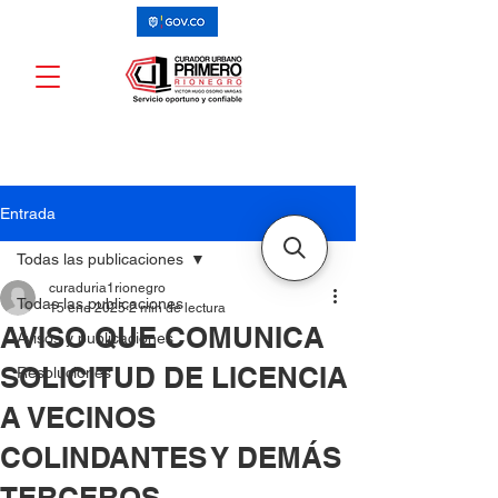
Entrada
Todas las publicaciones
curaduria1rionegro
Todas las publicaciones
15 ene 2025
2 min de lectura
AVISO QUE COMUNICA
Avisos y publicaciones
SOLICITUD DE LICENCIA
Resoluciones
A VECINOS
COLINDANTES Y DEMÁS
TERCEROS