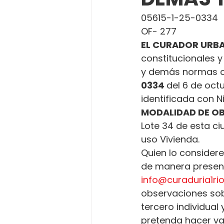
05615-1-25-0334
OF- 277
EL CURADOR URBA
constitucionales y
y demás normas c
0334 
del 6 de oct
identificada con Ni
MODALIDAD DE O
Lote 34 de esta ci
uso Vivienda.
Quien lo considere
de manera presenci
info@curaduria1r
observaciones sobr
tercero individual
pretenda hacer va