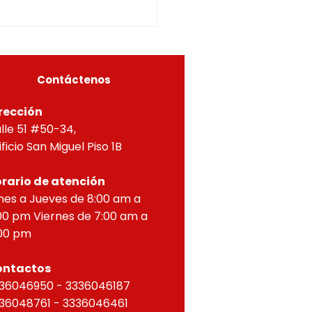
5-0296OF- 309
itucionales y legales, en
ial por lo dispuesto en el
eto 1077 de 2015 y demás
as concordantes, hace
r que según ra
Contáctenos
rección
lle 51 #50-34,
ificio San Miguel Piso 1B
rario de atención
nes a Jueves de 8:00 am a
00 pm Viernes de 7:00 am a
00 pm
ontactos
36046950 - 3336046187
36048761 - 3336046461