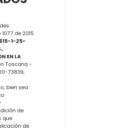
ades 
o 1077 de 2015 
615-1-25-
.
, 
N EN LA 
ón Toscana - 
020-73839, 
o, bien sea 
co 
 
dición de 
s que 
licación de 