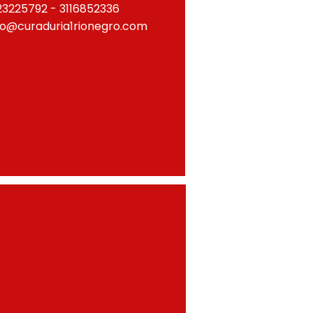
23225792 - 3116852336
fo@curaduria1rionegro.com