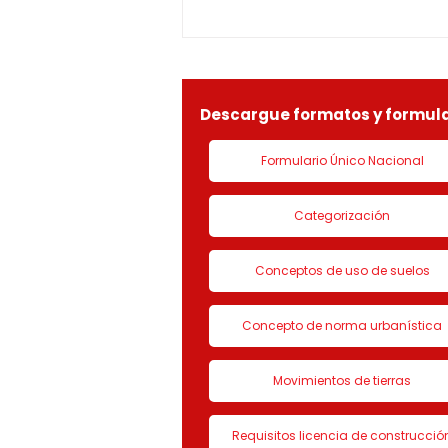
1-25-0369OF- 311
constitucionales y legales, en
especial por lo dispuesto en el
decreto 1077 de 2015 y demás
normas concordantes, hace
saber que según ra
Descargue formatos y formula
Formulario Único Nacional
Categorización
Conceptos de uso de suelos
Concepto de norma urbanística
Movimientos de tierras
Requisitos licencia de construcció