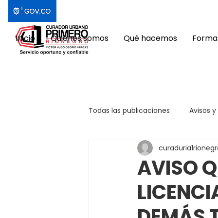
Inicio
Quiénes somos
Qué hacemos
Format
Todas las publicaciones
Avisos y
curaduria1rionegr
AVISO Q
LICENCI
DEMÁS 