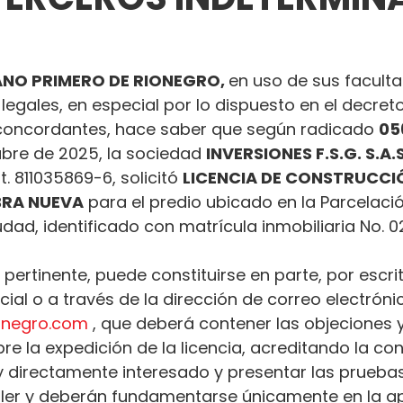
NO PRIMERO DE RIONEGRO, 
en uso de sus facult
 legales, en especial por lo dispuesto en el decret
oncordantes, hace saber que según radicado 
05
ubre de 2025, la sociedad 
INVERSIONES F.S.G. S.A.S
t. 811035869-6, solicitó 
LICENCIA DE CONSTRUCCIÓ
BRA NUEVA
 para el predio ubicado en la Parcelaci
udad, identificado con matrícula inmobiliaria No. 
 pertinente, puede constituirse en parte, por escrit
al o a través de la dirección de correo electróni
ionegro.com
 , que deberá contener las objeciones y
e la expedición de la licencia, acreditando la con
 y directamente interesado y presentar las prueba
ler y deberán fundamentarse únicamente en la ap