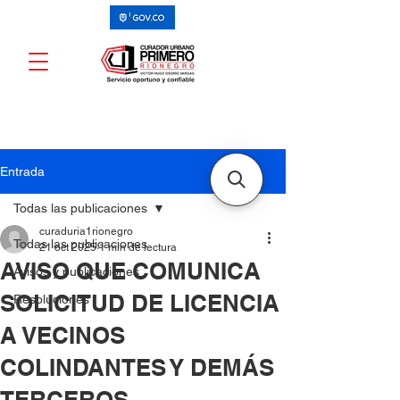
Entrada
Todas las publicaciones
curaduria1rionegro
Todas las publicaciones
21 oct 2025
1 min de lectura
AVISO QUE COMUNICA
Avisos y publicaciones
SOLICITUD DE LICENCIA
Resoluciones
A VECINOS
COLINDANTES Y DEMÁS
TERCEROS