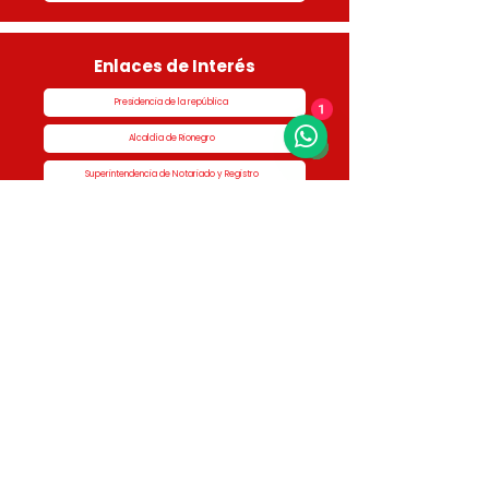
Enlaces de Interés
Presidencia de la república
1
Alcaldía de Rionegro
Superintendencia de Notariado y Registro
Ministerio de vivienda
Dane
Contraloría
Procuraduría
Personería
Cornare
Colegio Nacional de Curadores Urbanos