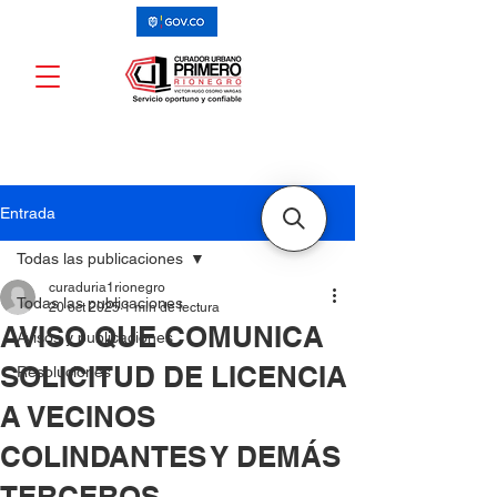
Entrada
Todas las publicaciones
curaduria1rionegro
Todas las publicaciones
20 oct 2025
1 min de lectura
AVISO QUE COMUNICA
Avisos y publicaciones
SOLICITUD DE LICENCIA
Resoluciones
A VECINOS
COLINDANTES Y DEMÁS
TERCEROS