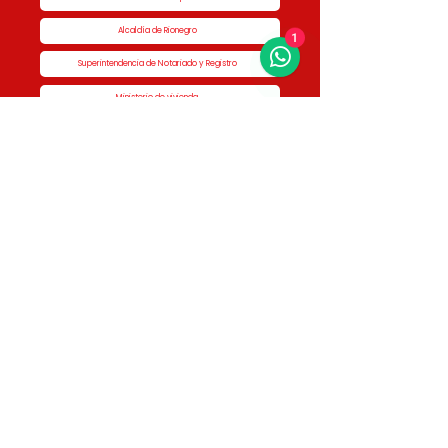
1
Alcaldía de Rionegro
Superintendencia de Notariado y Registro
Ministerio de vivienda
Dane
Contraloría
Procuraduría
Personería
Cornare
Colegio Nacional de Curadores Urbanos
Contáctenos
Dirección
Calle 51 #50-34,
Edificio San Miguel Piso 1B