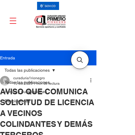
Entrada
Todas las publicaciones
curaduria1rionegro
Todas las publicaciones
15 oct 2025
1 min de lectura
AVISO QUE COMUNICA
Avisos y publicaciones
SOLICITUD DE LICENCIA
Resoluciones
A VECINOS
COLINDANTES Y DEMÁS
TERCEROS