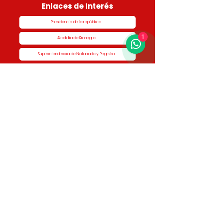
Enlaces de Interés
Presidencia de la república
1
Alcaldía de Rionegro
Superintendencia de Notariado y Registro
Ministerio de vivienda
Dane
Contraloría
Procuraduría
Personería
Cornare
Colegio Nacional de Curadores Urbanos
Contáctenos
Dirección