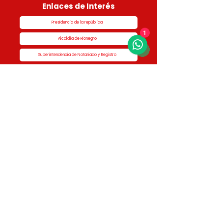
Enlaces de Interés
Presidencia de la república
1
Alcaldía de Rionegro
Superintendencia de Notariado y Registro
Ministerio de vivienda
Dane
Contraloría
Procuraduría
Personería
Cornare
Colegio Nacional de Curadores Urbanos
Contáctenos
Dirección