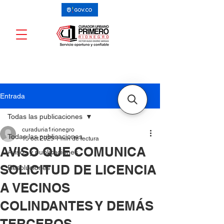
Entrada
Todas las publicaciones
curaduria1rionegro
Todas las publicaciones
15 oct 2025
1 min de lectura
AVISO QUE COMUNICA
Avisos y publicaciones
SOLICITUD DE LICENCIA
Resoluciones
A VECINOS
COLINDANTES Y DEMÁS
TERCEROS