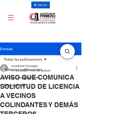
Entrada
Todas las publicaciones
curaduria1rionegro
Todas las publicaciones
15 oct 2025
1 min de lectura
AVISO QUE COMUNICA
Avisos y publicaciones
SOLICITUD DE LICENCIA
Resoluciones
A VECINOS
COLINDANTES Y DEMÁS
TERCEROS