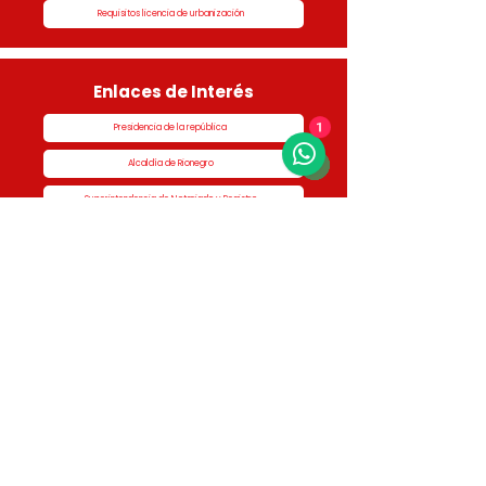
Requisitos licencia de urbanización
Enlaces de Interés
Presidencia de la república
1
Alcaldía de Rionegro
Superintendencia de Notariado y Registro
Ministerio de vivienda
Dane
Contraloría
Procuraduría
Personería
Cornare
Colegio Nacional de Curadores Urbanos