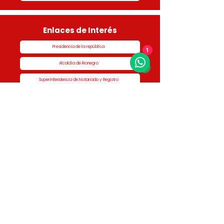
Enlaces de Interés
Presidencia de la república
1
Alcaldía de Rionegro
Superintendencia de Notariado y Registro
Ministerio de vivienda
Dane
Contraloría
Procuraduría
Personería
Cornare
Colegio Nacional de Curadores Urbanos