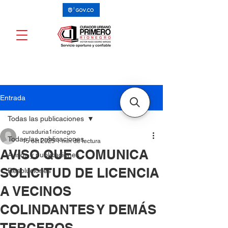
Entrada
Todas las publicaciones
curaduria1rionegro
Todas las publicaciones
15 oct 2025
1 min de lectura
AVISO QUE COMUNICA
Avisos y publicaciones
SOLICITUD DE LICENCIA
Resoluciones
A VECINOS
COLINDANTES Y DEMÁS
TERCEROS