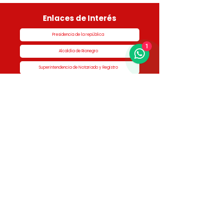
Enlaces de Interés
Presidencia de la república
1
Alcaldía de Rionegro
Superintendencia de Notariado y Registro
Ministerio de vivienda
Dane
Contraloría
Procuraduría
Personería
Cornare
Colegio Nacional de Curadores Urbanos
Contáctenos