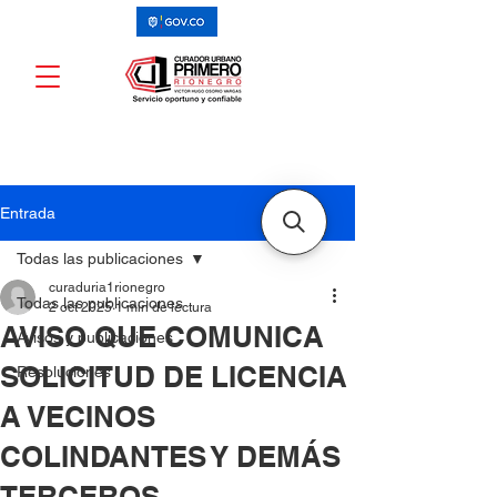
Entrada
Todas las publicaciones
curaduria1rionegro
Todas las publicaciones
2 oct 2025
1 min de lectura
AVISO QUE COMUNICA
Avisos y publicaciones
SOLICITUD DE LICENCIA
Resoluciones
A VECINOS
COLINDANTES Y DEMÁS
TERCEROS