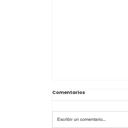
AVISO QUE COMUNICA
Comentarios
SOLICITUD DE LICENCIA A
VECINOS COLINDANTES Y
EL CURADOR URBANO
DEMÁS TERCEROS
PRIMERO DE RIONEGRO, en uso
Escribir un comentario...
INDETERMINADOS05615-
de sus facultades