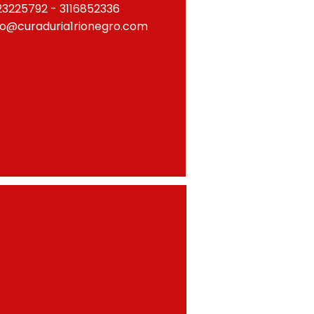
23225792 - 3116852336
fo@curaduria1rionegro.com