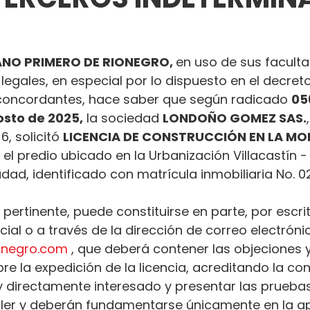
NO PRIMERO DE RIONEGRO, 
en uso de sus facult
 legales, en especial por lo dispuesto en el decret
oncordantes, hace saber que según radicado 
05
osto de 2025,
 la sociedad 
LONDOÑO GOMEZ SAS.
, solicitó 
LICENCIA DE CONSTRUCCIÓN EN LA MO
 el predio ubicado en la Urbanización Villacastín -
udad, identificado con matrícula inmobiliaria No. 
 pertinente, puede constituirse en parte, por escrit
al o a través de la dirección de correo electróni
ionegro.com
 , que deberá contener las objeciones y
e la expedición de la licencia, acreditando la con
 y directamente interesado y presentar las prueba
ler y deberán fundamentarse únicamente en la ap