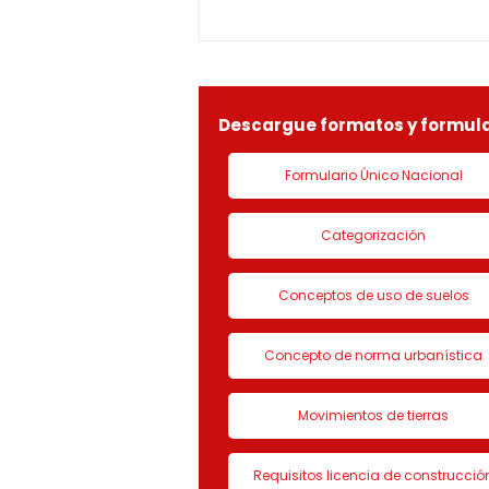
1-25-0369OF- 311
constitucionales y legales, en
especial por lo dispuesto en el
decreto 1077 de 2015 y demás
normas concordantes, hace
saber que según ra
Descargue formatos y formula
Formulario Único Nacional
Categorización
Conceptos de uso de suelos
Concepto de norma urbanística
Movimientos de tierras
Requisitos licencia de construcció