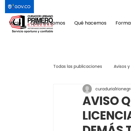
Inicio
Quiénes somos
Qué hacemos
Format
Todas las publicaciones
Avisos y
curaduria1rionegr
AVISO Q
LICENCI
DEMÁS 