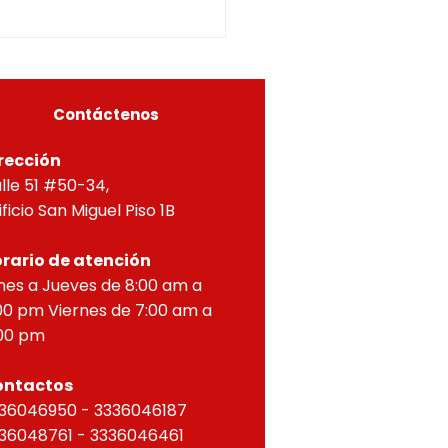
5-0296OF- 309
itucionales y legales, en
ial por lo dispuesto en el
eto 1077 de 2015 y demás
as concordantes, hace
r que según ra
Contáctenos
rección
lle 51 #50-34,
ificio San Miguel Piso 1B
rario de atención
nes a Jueves de 8:00 am a
00 pm Viernes de 7:00 am a
00 pm
ontactos
36046950 - 3336046187
36048761 - 3336046461