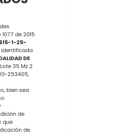
ades 
o 1077 de 2015 
615-1-25-
, identificada 
DALIDAD DE 
 Lote 35 Mz 2 
020-253405, 
o, bien sea 
co 
 
dición de 
s que 
licación de 