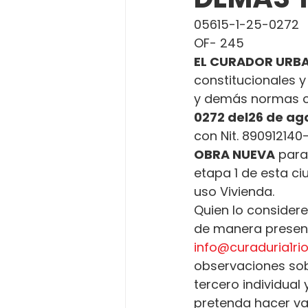
05615-1-25-0272
OF- 245
EL CURADOR URBA
constitucionales y
y demás normas c
0272 del
26 de ag
con Nit. 890912140-6
OBRA NUEVA
 para
etapa 1 de esta ci
uso Vivienda.
Quien lo considere
de manera presenci
info@curaduria1r
observaciones sobr
tercero individual
pretenda hacer va