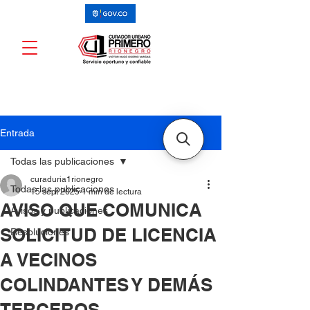
Entrada
Todas las publicaciones
curaduria1rionegro
Todas las publicaciones
15 sept 2025
1 min de lectura
AVISO QUE COMUNICA
Avisos y publicaciones
SOLICITUD DE LICENCIA
Resoluciones
A VECINOS
COLINDANTES Y DEMÁS
TERCEROS