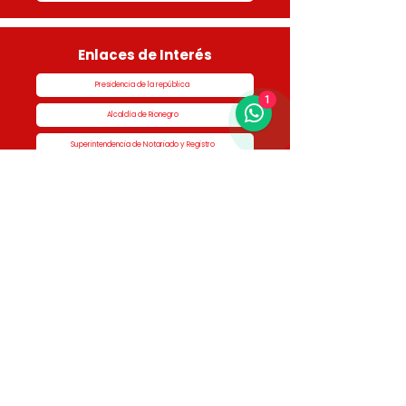
Enlaces de Interés
Presidencia de la república
1
Alcaldía de Rionegro
Superintendencia de Notariado y Registro
Ministerio de vivienda
Dane
Contraloría
Procuraduría
Personería
Cornare
Colegio Nacional de Curadores Urbanos