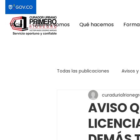
Inicio
Quiénes somos
Qué hacemos
Format
Todas las publicaciones
Avisos y
curaduria1rionegr
AVISO Q
LICENCI
DEMÁS 