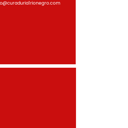
fo@curaduria1rionegro.com