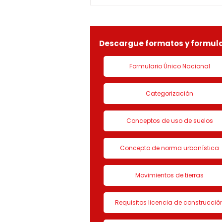
especial por lo dispuesto en el
decreto 1077 de 2015 y demás
normas concordantes, hace
saber que según ra
Descargue formatos y formula
Formulario Único Nacional
Categorización
Conceptos de uso de suelos
Concepto de norma urbanística
Movimientos de tierras
Requisitos licencia de construcció