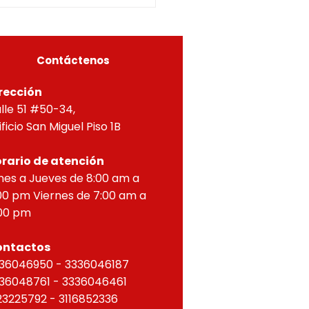
ial por lo dispuesto en el
eto 1077 de 2015 y demás
as concordantes, hace
r que según ra
Contáctenos
rección
lle 51 #50-34,
ificio San Miguel Piso 1B
rario de atención
nes a Jueves de 8:00 am a
00 pm Viernes de 7:00 am a
00 pm
ontactos
36046950 - 3336046187
36048761 - 3336046461
23225792 - 3116852336