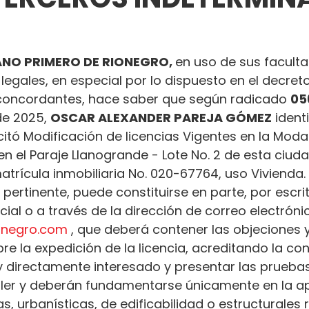
NO PRIMERO DE RIONEGRO, 
en uso de sus facult
 legales, en especial por lo dispuesto en el decret
oncordantes, hace saber que según radicado 
05
de 2025, 
OSCAR ALEXANDER PAREJA GÓMEZ
 ident
licitó Modificación de licencias Vigentes en la Mod
en el Paraje Llanogrande - Lote No. 2 de esta ciuda
atrícula inmobiliaria No. 020-67764, uso Vivienda.
 pertinente, puede constituirse en parte, por escrit
al o a través de la dirección de correo electróni
ionegro.com
 , que deberá contener las objeciones y
e la expedición de la licencia, acreditando la con
 y directamente interesado y presentar las prueba
ler y deberán fundamentarse únicamente en la ap
s, urbanísticas, de edificabilidad o estructurales 