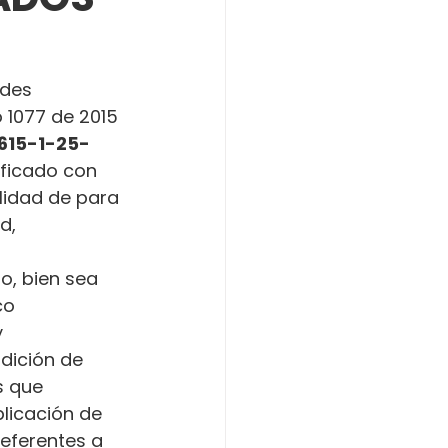
ades 
o 1077 de 2015 
615-1-25-
ificado con 
alidad de para 
d, 
o, bien sea 
co 
 
dición de 
s que 
licación de 
referentes a 