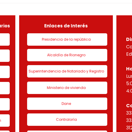
especial por lo dispuesto en el
espec
decreto 1077 de 2015 y demás
decr
normas concordantes, hace
norm
saber que según ra
sabe
rios
Enlaces de Interés
Di
Presidencia de la república
Ca
Ed
Alcaldía de Rionegro
Ho
Superintendencia de Notariado y Registro
Lu
5:
Ministerio de vivienda
4:
Dane
C
33
Contraloría
33
n
31