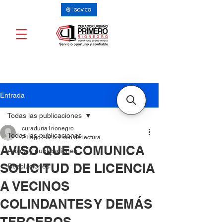
Entrada
Todas las publicaciones
curaduria1rionegro
Todas las publicaciones
21 ago 2025
1 min de lectura
AVISO QUE COMUNICA
Avisos y publicaciones
SOLICITUD DE LICENCIA
Resoluciones
A VECINOS
COLINDANTES Y DEMÁS
TERCEROS