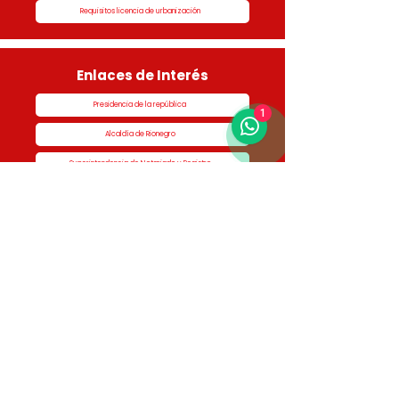
Requisitos licencia de urbanización
Enlaces de Interés
Presidencia de la república
1
Alcaldía de Rionegro
Superintendencia de Notariado y Registro
Ministerio de vivienda
Dane
Contraloría
Procuraduría
Personería
Cornare
Colegio Nacional de Curadores Urbanos