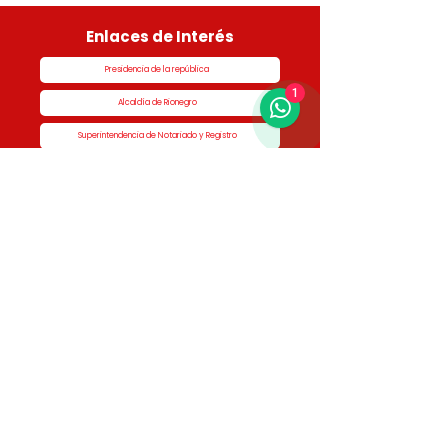
Enlaces de Interés
Presidencia de la república
1
Alcaldía de Rionegro
Superintendencia de Notariado y Registro
Ministerio de vivienda
Dane
Contraloría
Procuraduría
Personería
Cornare
Colegio Nacional de Curadores Urbanos
Contáctenos