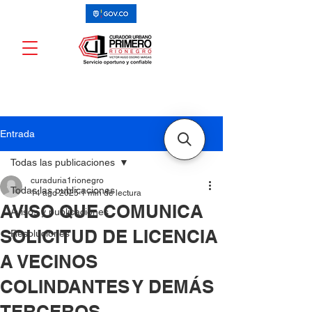
Entrada
Todas las publicaciones
curaduria1rionegro
Todas las publicaciones
14 ago 2025
1 min de lectura
AVISO QUE COMUNICA
Avisos y publicaciones
SOLICITUD DE LICENCIA
Resoluciones
A VECINOS
COLINDANTES Y DEMÁS
TERCEROS