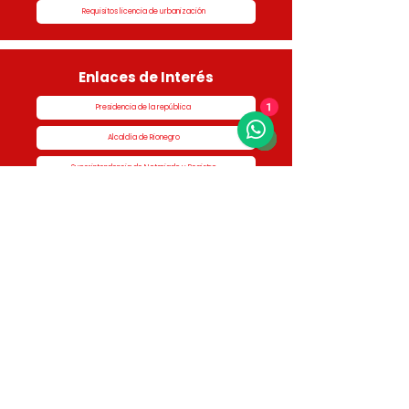
Requisitos licencia de urbanización
Enlaces de Interés
Presidencia de la república
1
Alcaldía de Rionegro
Superintendencia de Notariado y Registro
Ministerio de vivienda
Dane
Contraloría
Procuraduría
Personería
Cornare
Colegio Nacional de Curadores Urbanos