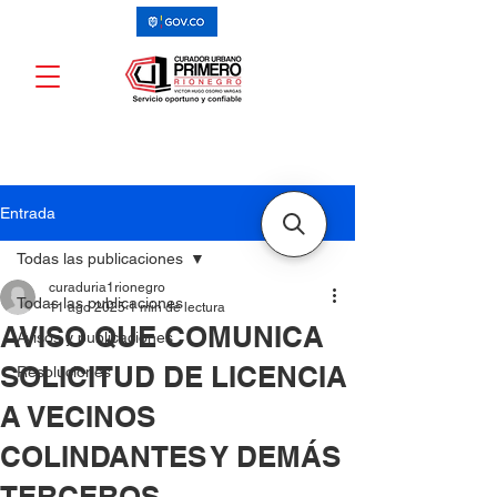
Entrada
Todas las publicaciones
curaduria1rionegro
Todas las publicaciones
11 ago 2025
1 min de lectura
AVISO QUE COMUNICA
Avisos y publicaciones
SOLICITUD DE LICENCIA
Resoluciones
A VECINOS
COLINDANTES Y DEMÁS
TERCEROS