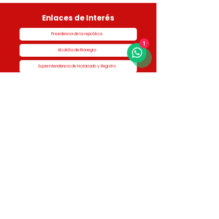
Enlaces de Interés
Presidencia de la república
1
Alcaldía de Rionegro
Superintendencia de Notariado y Registro
Ministerio de vivienda
Dane
Contraloría
Procuraduría
Personería
Cornare
Colegio Nacional de Curadores Urbanos
Contáctenos