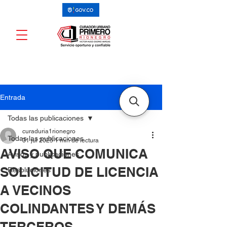
Entrada
Todas las publicaciones
curaduria1rionegro
Todas las publicaciones
31 jul 2025
1 min de lectura
AVISO QUE COMUNICA
Avisos y publicaciones
SOLICITUD DE LICENCIA
Resoluciones
A VECINOS
COLINDANTES Y DEMÁS
TERCEROS