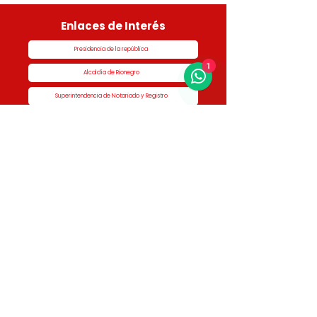
Enlaces de Interés
Presidencia de la república
1
Alcaldía de Rionegro
Superintendencia de Notariado y Registro
Ministerio de vivienda
Dane
Contraloría
Procuraduría
Personería
Cornare
Colegio Nacional de Curadores Urbanos
Contáctenos