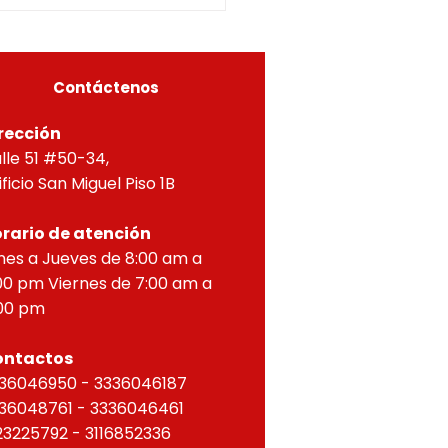
ial por lo dispuesto en el
eto 1077 de 2015 y demás
as concordantes, hace
r que según ra
Contáctenos
rección
lle 51 #50-34,
ificio San Miguel Piso 1B
rario de atención
nes a Jueves de 8:00 am a
00 pm Viernes de 7:00 am a
00 pm
ontactos
36046950 - 3336046187
36048761 - 3336046461
23225792 - 3116852336