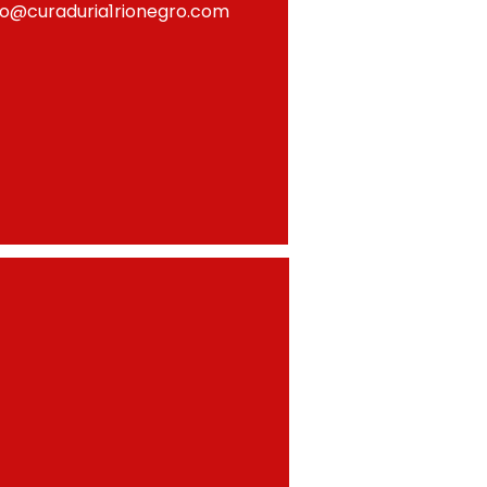
fo@curaduria1rionegro.com