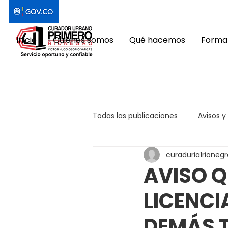
Inicio
Quiénes somos
Qué hacemos
Format
Todas las publicaciones
Avisos y
curaduria1rionegr
AVISO Q
LICENCI
DEMÁS 