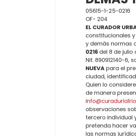
05615-1-25-0216
OF- 204
EL CURADOR URBA
constitucionales y
y demás normas c
0216 
del 8 de julio
Nit. 890912140-6, so
NUEVA
 para el pr
ciudad, identifica
Quien lo considere
de manera presenci
info@curaduria1r
observaciones sobr
tercero individual
pretenda hacer va
las normas jurídica