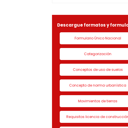
especial por lo dispuesto en el
decreto 1077 de 2015 y demás
normas concordantes, hace
saber que según ra
Descargue formatos y formula
Formulario Único Nacional
Categorización
Conceptos de uso de suelos
Concepto de norma urbanística
Movimientos de tierras
Requisitos licencia de construcció