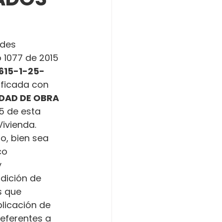
ades 
o 1077 de 2015 
615-1-25-
tificada con 
DAD DE OBRA 
5 de esta 
Vivienda.
o, bien sea 
co 
 
dición de 
s que 
licación de 
referentes a 