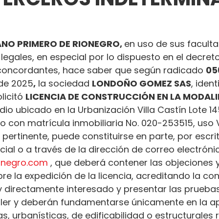
NO PRIMERO DE RIONEGRO, 
en uso de sus facult
 legales, en especial por lo dispuesto en el decret
oncordantes, hace saber que según radicado 
05
 de 2025
,
 la sociedad 
LONDOÑO GOMEZ SAS
, iden
licitó 
LICENCIA DE CONSTRUCCIÓN EN LA MODALI
edio ubicado en la Urbanización Villa Castín Lote 14
do con matrícula inmobiliaria No. 020-253515, uso 
 pertinente, puede constituirse en parte, por escrit
al o a través de la dirección de correo electróni
ionegro.com
 , que deberá contener las objeciones y
e la expedición de la licencia, acreditando la con
 y directamente interesado y presentar las prueba
ler y deberán fundamentarse únicamente en la ap
s, urbanísticas, de edificabilidad o estructurales 