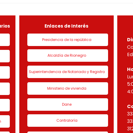
especial por lo dispuesto en el
espec
decreto 1077 de 2015 y demás
decr
normas concordantes, hace
norm
saber que según ra
sabe
rios
Enlaces de Interés
Di
Presidencia de la república
Ca
Ed
Alcaldía de Rionegro
Ho
Superintendencia de Notariado y Registro
Lu
5:
Ministerio de vivienda
4:
Dane
C
33
Contraloría
33
n
31