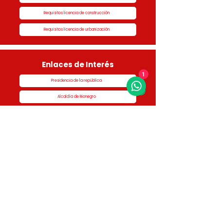
Requisitos licencia de construcción
Requisitos licencia de urbanización
Enlaces de Interés
1
Presidencia de la república
Alcaldía de Rionegro
Superintendencia de Notariado y Registro
Ministerio de vivienda
Dane
Contraloría
Procuraduría
Personería
Cornare