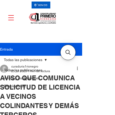
Entrada
Todas las publicaciones
curaduria1rionegro
Todas las publicaciones
25 jul 2025
1 min de lectura
AVISO QUE COMUNICA
Avisos y publicaciones
SOLICITUD DE LICENCIA
Resoluciones
A VECINOS
COLINDANTES Y DEMÁS
TERCEROS