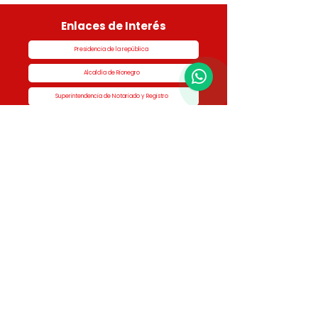
Enlaces de Interés
Presidencia de la república
1
Alcaldía de Rionegro
Superintendencia de Notariado y Registro
Ministerio de vivienda
Dane
Contraloría
Procuraduría
Personería
Cornare
Colegio Nacional de Curadores Urbanos
Contáctenos