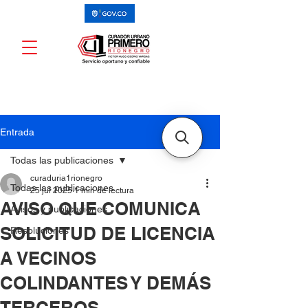
Entrada
Todas las publicaciones
curaduria1rionegro
Todas las publicaciones
25 jul 2025
1 min de lectura
AVISO QUE COMUNICA
Avisos y publicaciones
SOLICITUD DE LICENCIA
Resoluciones
A VECINOS
COLINDANTES Y DEMÁS
TERCEROS