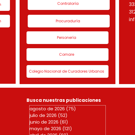
Contraloría
33
n
31
in
n
Procuraduría
Personería
Cornare
Colegio Nacional de Curadores Urbanos
Busca nuestras publicaciones
agosto de 2026
(75)
75 entradas
julio de 2026
(52)
52 entradas
junio de 2026
(61)
61 entradas
mayo de 2026
(121)
121 entradas