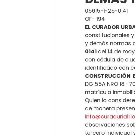
05615-1-25-0141
OF- 194
EL CURADOR URBA
constitucionales y
y demás normas c
0141 
del 14 de may
con cédula de ciud
identificado con cé
CONSTRUCCIÓN  E
DG 55A NRO 18 -70 
matrícula inmobili
Quien lo considere
de manera presenci
info@curaduria1r
observaciones sobr
tercero individual