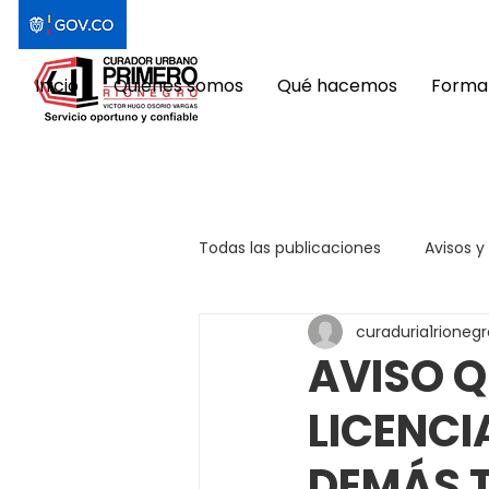
Inicio
Quiénes somos
Qué hacemos
Format
Todas las publicaciones
Avisos y
curaduria1rionegr
AVISO Q
LICENCI
DEMÁS 