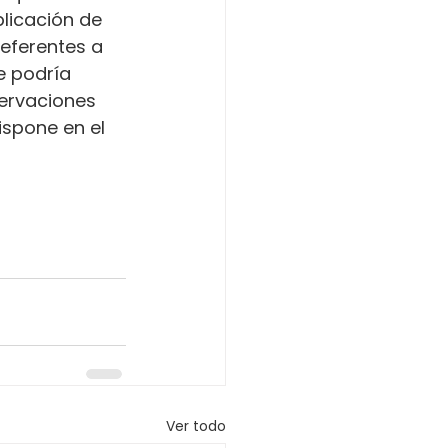
licación de 
referentes a 
e podría 
servaciones 
ispone en el 
Ver todo