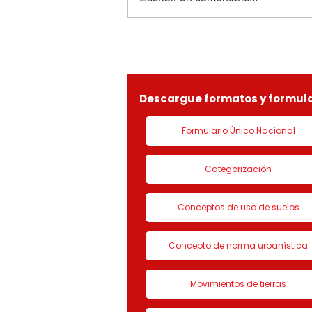
INDETERMINADOS05615-
de sus facultades
1-25-0369OF- 311
constitucionales y legales, en
especial por lo dispuesto en el
decreto 1077 de 2015 y demás
normas concordantes, hace
saber que según ra
Descargue formatos y formula
Formulario Único Nacional
Categorización
Conceptos de uso de suelos
Concepto de norma urbanística
Movimientos de tierras