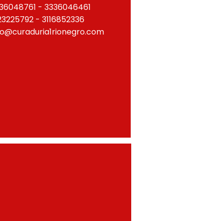
36048761 - 3336046461
23225792 - 3116852336
fo@curaduria1rionegro.com