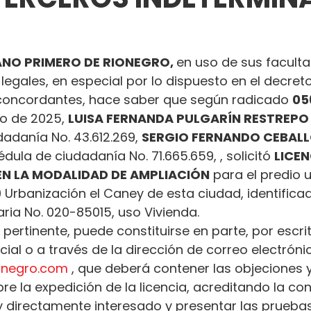
NO PRIMERO DE RIONEGRO, 
en uso de sus facult
 legales, en especial por lo dispuesto en el decret
oncordantes, hace saber que según radicado 
05
o de 2025, 
LUISA FERNANDA PULGARÍN RESTREPO
adanía No. 43.612.269, 
SERGIO FERNANDO CEBAL
dula de ciudadanía No. 71.665.659, , solicitó 
LICEN
N LA MODALIDAD DE AMPLIACIÓN
 para el predio 
Urbanización el Caney de esta ciudad, identifica
aria No. 020-85015, uso Vivienda.
 pertinente, puede constituirse en parte, por escrit
al o a través de la dirección de correo electróni
ionegro.com
 , que deberá contener las objeciones y
e la expedición de la licencia, acreditando la con
 y directamente interesado y presentar las prueba