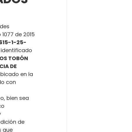
ades 
o 1077 de 2015 
615-1-25-
 identificado 
LOS TOBÓN
CIA DE 
ubicado en la 
do con 
o, bien sea 
co 
 
dición de 
s que 