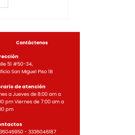
ETERMINADOS05615-
us facultades
5-0296OF- 309
itucionales y legales, en
ial por lo dispuesto en el
eto 1077 de 2015 y demás
as concordantes, hace
r que según ra
Contáctenos
rección
lle 51 #50-34,
ificio San Miguel Piso 1B
rario de atención
nes a Jueves de 8:00 am a
00 pm Viernes de 7:00 am a
00 pm
ontactos
36046950 - 3336046187