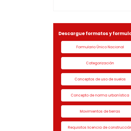
1-25-0369OF- 311
constitucionales y legales, en
especial por lo dispuesto en el
decreto 1077 de 2015 y demás
normas concordantes, hace
saber que según ra
Descargue formatos y formula
Formulario Único Nacional
Categorización
Conceptos de uso de suelos
Concepto de norma urbanística
Movimientos de tierras
Requisitos licencia de construcció