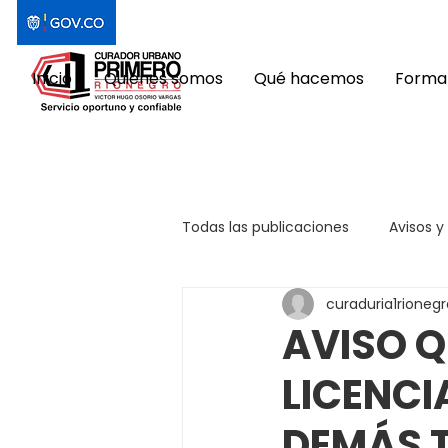
Inicio
Quiénes somos
Qué hacemos
Format
Todas las publicaciones
Avisos y
curaduria1rionegr
AVISO Q
LICENCI
DEMÁS 