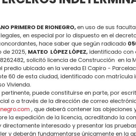
NO PRIMERO DE RIONEGRO, 
en uso de sus facult
 legales, en especial por lo dispuesto en el decret
oncordantes, hace saber que según radicado 
05
o de 2025, 
MATEO  LÓPEZ LÓPEZ,
 identificado con
8262482, solicitó licencia de Construcción  en la 
 predio ubicado en la vereda El Capiro - Parcelac
lote 60 de esta ciudad, identificado con matrícula i
o Vivienda.
 pertinente, puede constituirse en parte, por escrit
al o a través de la dirección de correo electróni
ionegro.com
 , que deberá contener las objeciones y
e la expedición de la licencia, acreditando la con
 y directamente interesado y presentar las prueba
ler y deberán fundamentarse únicamente en la ap