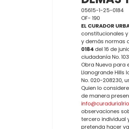
05615-1-25-0184
OF- 190
EL CURADOR URBA
constitucionales y
y demás normas c
0184 
del 16 de juni
ciudadanía No. 103
Obra Nueva para el
Llanogrande Hills 
No. 020-208230, us
Quien lo considere
de manera presenci
info@curaduria1r
observaciones sobr
tercero individual
pretenda hacer va