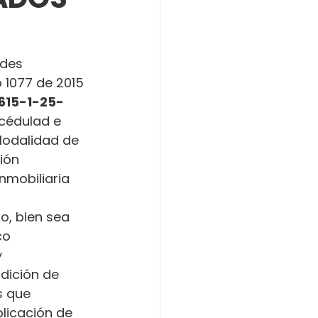
ades 
o 1077 de 2015 
615-1-25-
 cédulad e 
Modalidad de 
ión 
nmobiliaria 
o, bien sea 
co 
 
dición de 
s que 
licación de 