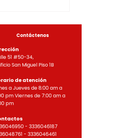
5-0296OF- 309
itucionales y legales, en
ial por lo dispuesto en el
eto 1077 de 2015 y demás
as concordantes, hace
r que según ra
Contáctenos
rección
lle 51 #50-34,
ificio San Miguel Piso 1B
rario de atención
nes a Jueves de 8:00 am a
00 pm Viernes de 7:00 am a
00 pm
ontactos
36046950 - 3336046187
36048761 - 3336046461