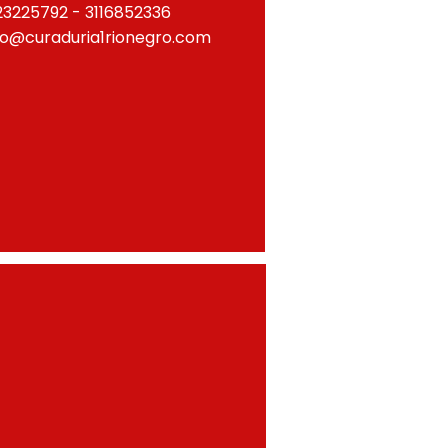
23225792 - 3116852336
fo@curaduria1rionegro.com