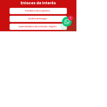
Enlaces de Interés
Presidencia de la república
1
Alcaldía de Rionegro
Superintendencia de Notariado y Registro
Ministerio de vivienda
Dane
Contraloría
Procuraduría
Personería
Cornare
Colegio Nacional de Curadores Urbanos
Contáctenos
Dirección