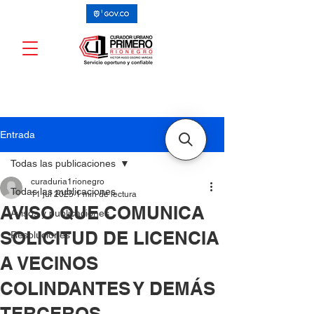
Entrada
Todas las publicaciones
curaduria1rionegro
Todas las publicaciones
11 jul 2025
1 min de lectura
AVISO QUE COMUNICA
Avisos y publicaciones
SOLICITUD DE LICENCIA
Resoluciones
A VECINOS
COLINDANTES Y DEMÁS
TERCEROS